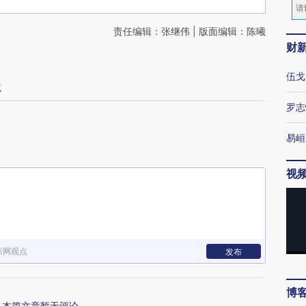
责任编辑：张继伟 | 版面编辑：陈曦
财
伍戈
境
罗志
易峘
视
新网观点
发布
博
本篇文章暂无评论