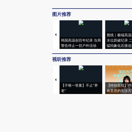
图片推荐
视线｜极端高温
韩国高温创百年纪录 当局
水位跌破纪录 
警告停止一切户外活动
猛犸象化石接连
视听推荐
【不唯一答案】不止“养
【特别呈现】寻
老”
有意思的生活方