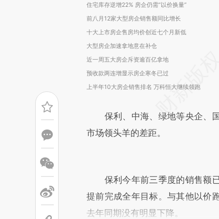
住宅库存逆增22% 房企仍需“以价换量”
前八月12家大型房企销售额同比增长
十大上市房企售房均价创近七个月新低
大型房企加速拿地意在补仓
近一周五大房企斥资逾百亿拿地
预收款两连增显示房企寒冬已过
上半年10大房企销售排名 万科恒大继续领跑
保利、中海、绿地等央企、国
市场领头羊的差距。
保利今年前三季度的销售额已
提前完成全年目标。与其他以价
去年同期没有明显下降。