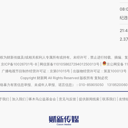
08:
纪违
21:
2.
权为财新传媒及/或相关权利人专属所有或持有。未经许可，禁止进行转载、摘编、
京ICP备10026701号-8
|
网信算备110105862729401250013号
|
京公网安备 11
广播电视节目制作经营许可证：京第01015号
|
出版物经营许可证：第直100013号
Copyright 财新网 All Rights Reserved 版权所有 复制必究
害信息举报、未成年人举报、谣言信息）：010-85905050 13195200605 举报邮
于我们
|
加入我们
|
啄木鸟公益基金会
|
意见与反馈
|
提供新闻线索
|
联系我们
|
友情