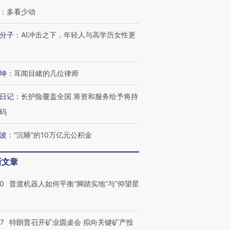
：
多看少动
分子
：
AI冲击之下，年轻人与高学历女性更
跨国走私7万
视线｜被称为“蟑螂”的印
视线｜“入侵”还是“人道危
检体内含3种
度Z世代 用街头抗争将教
机”？难民潮撕裂西班牙
秘鲁纳斯
坤
：
耳闻目睹的几位律师
育部长拱下台
飞地休达
13人遇难
日记
：
长护险覆盖全国 筹资和服务给予将持
码
波
：
“沉睡”的10万亿元公积金
进第四届链博
【商旅对话】华住集团
技“链”接产
【特别呈现】寻找100种
CFO：不靠规模取胜，华
【特别呈
有意思的生活方式·第三对
住三大增长引擎是什么？
有意思的
新文章
00
普渡机器人如何平衡“脚踏实地”与“仰望星
？
57
特朗普召开矿业圆桌会 拟向关键矿产投