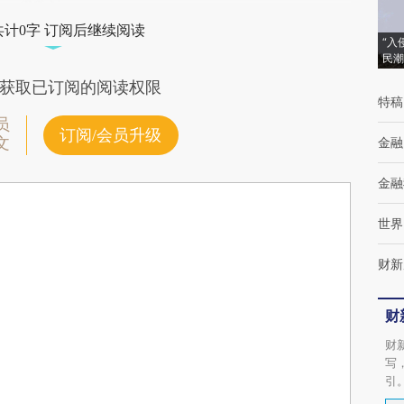
共计0字 订阅后继续阅读
“入
民潮
获取已订阅的阅读权限
特稿
员
订阅/会员升级
文
金融
金融
世界
财新
财
财
写
引