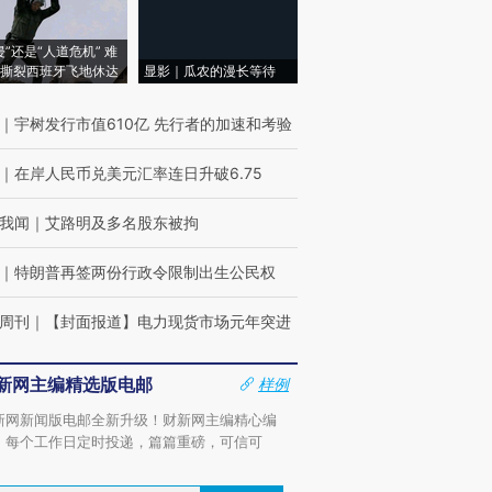
侵”还是“人道危机” 难
撕裂西班牙飞地休达
显影｜瓜农的漫长等待
｜
宇树发行市值610亿 先行者的加速和考验
｜
在岸人民币兑美元汇率连日升破6.75
我闻
｜
艾路明及多名股东被拘
｜
特朗普再签两份行政令限制出生公民权
周刊
｜
【封面报道】电力现货市场元年突进
新网主编精选版电邮
样例
新网新闻版电邮全新升级！财新网主编精心编
，每个工作日定时投递，篇篇重磅，可信可
。