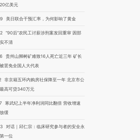
20亿美元
09
美日联合干预汇率，为何影响了黄金
32
“90后”农民工讨薪涉刑案发回重审 因部
实不清
36
贵州山脚树矿难致16人死亡近三年 矿长
被罢免全国人大代表
2
非京籍五环内购房社保降至一年 北京市公
最高可贷340万元
7
寒武纪上半年净利润同比翻倍 营收增速
放缓
53
对话｜邱仁宗：临床研究参与者的安全永
第一位