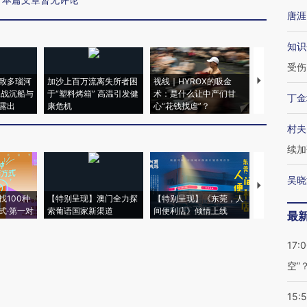
唐涯
知识
受伤
致多瑙河
加沙上百万流离失所者困
视线｜HYROX的吸金
马航飞行员
二战沉船与
于“塑料烤箱” 高温引发健
术：是什么让中产们甘
粒摇头丸 尿
丁金
露出
康危机
心“花钱找虐”？
毒品
村夫
续加
吴晓
【推广】走
找100种
【特别呈现】澳门全力探
【特别呈现】《东莞，人
会，让数智科
式·第一对
索葡语国家新渠道
间便利店》倾情上线
业
最
17:
空”
15: