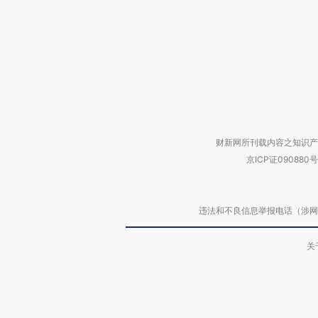
财新网所刊载内容之知识产
京ICP证090880号
违法和不良信息举报电话（涉网络暴力有
关