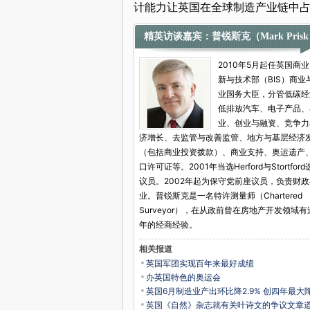
计能力让英国在全球制造产业链中
精英访谈嘉宾：普锐斯克（Mark Pris
2010年5月起任英国商
新与技术部（BIS）商业
业国务大臣，分管低碳经
低排放汽车、电子产品、
业、创业与融资、竞争力
济增长、去监管与改善监管、地方与基层经济
（包括商业投资拨款）、商业支持、奥运遗产
口许可证等。2001年当选Herford与Stortfor
议员。2002年起为保守党前座议员，负责财
业。普锐斯克是一名特许测量师（Chartered
Surveyor），在从政前曾在房地产开发领域有
年的经商经验。
相关报道
英国军团实现百年来最好成绩
办英国特色的奥运会
英国6月制造业产出环比降2.9% 创四年最大
英国《自然》杂志就有关叶诗文的争议文章