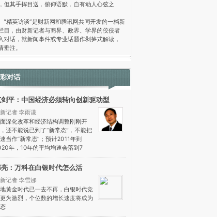
，但其手挥目送，俯仰语默，自有动人心弦之
。
精英访谈”是财新网和腾讯网共同开发的一档新
栏目，由财新记者与商界、政界、学界的佼佼者
入对话，就新闻事件或专业话题作剥笋式解读，
请垂注。
彩对话
范剑平：中国经济必须转向创新驱动型
新记者 李雨谦
面深化改革和经济结构调整刚刚开
，还不能说已到了“新常态”，不能把
速当作“新常态”；预计2011年到
020年，10年的平均增速会落到7
郁亮：万科在白银时代怎么活
新记者 李雪娜
地黄金时代已一去不再，白银时代竞
更为激烈，个位数的增长速度将成为
态