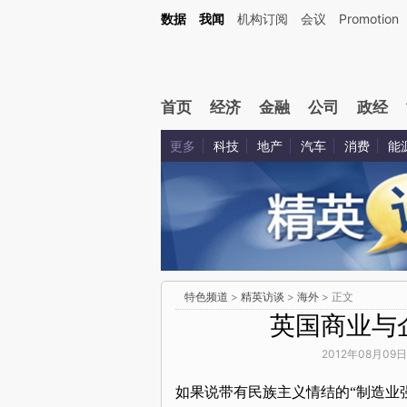
数据
我闻
机构订阅
会议
Promotion
首页
经济
金融
公司
政经
更多
科技
地产
汽车
消费
能
特色频道
>
精英访谈
>
海外
> 正文
英国商业与
2012年08月09日
如果说带有民族主义情结的“制造业