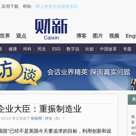
应用下载
帮助
网上有害信息举报专区
世界
观点
博客
图片
视频
Eng
源
健康
环科
民生
ESG
数字说
比较
中国改革
专题
关
企业大臣：重振制造业
与
搏
 09:24 本文来源于
财新网
|
评论（
0
）
1
英
动
强国”已经不是英国今天要追求的目标，利用创新和设
或