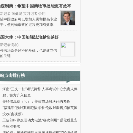
杨森制药：希望中国药物审批能更有效率
新记者 薛健聪 实习记者 余翔
望中国政府可以增加人员和提高专业
平，使药物审查的过程更加有效率
德国大使：中国加强法治越快越好
新记者 陈沁
强法治既是经济的基础，也是建立信
的关键
站点击排行榜
河南“三支一扶”考试舞弊 人事考试中心负责人停
职，警方介入侦查
美联储观察（46）：美债市场对沃什的考验
“福建帮”洗钱案逃犯徐海卡 伦敦16套房拟被英国
没收(含视频)
工信部叫停废旧动力电池“梯次利用” 强化质量安
全标准要求
盛松成：房地产转型发展应把握好楼宇经济机遇