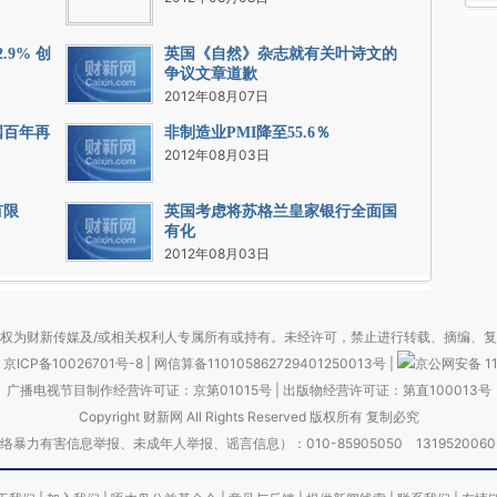
9% 创
英国《自然》杂志就有关叶诗文的
争议文章道歉
2012年08月07日
国百年再
非制造业PMI降至55.6％
2012年08月03日
有限
英国考虑将苏格兰皇家银行全面国
有化
2012年08月03日
权为财新传媒及/或相关权利人专属所有或持有。未经许可，禁止进行转载、摘编、
京ICP备10026701号-8
|
网信算备110105862729401250013号
|
京公网安备 11
广播电视节目制作经营许可证：京第01015号
|
出版物经营许可证：第直100013号
Copyright 财新网 All Rights Reserved 版权所有 复制必究
害信息举报、未成年人举报、谣言信息）：010-85905050 13195200605 举报邮