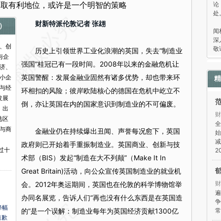
论
占取有利地位，或许是一个明智的策略
处
“
财新特派伦敦记者 张翃
k）
闻
深
业、创
敬
历史上引领世界工业化浪潮的英国，失去“制造业
与企
强国”桂冠已有一段时间。2008年以来的金融危机让
济、
英国警醒：发展金融业固然有诸多优势，却也带来环
小企
精
与经
环相扣的风险；彼岸欧陆核心的德国在危机中屹立不
发展
倒，亦让英国在内的国家意识到制造业的不可偏废。
、出
财
d选区
全
政与商
金融业仍在持续爆出丑闻、声誉每况愈下，英国
始
减
政府则已开始着手重振制造业。英国商业、创新与技
过十
2
术部（BIS）发起“制造在大不列颠”（Make It In
Great Britain)活动，向公众宣传英国制造业的就业机
财
会。2012年奥运期间，英国也在伦敦的科学博物馆举
遍
办同名展览，告诉人们“再也没有什么东西是在英国造
争
降幅
的”是一个误解：制造业每年为英国经济贡献1300亿
常
道歉