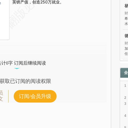
英镑产值，创造250万就业。
牌
财
希
水
财
加
任
共计0字 订阅后继续阅读
全
获取已订阅的阅读权限
1
员
订阅/会员升级
2
文
3
4
5