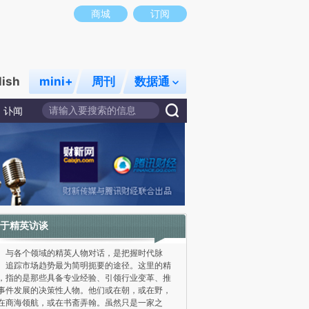
商城
订阅
lish
mini+
周刊
数据通
讣闻
于精英访谈
各个领域的精英人物对话，是把握时代脉
、追踪市场趋势最为简明扼要的途径。这里的精
，指的是那些具备专业经验、引领行业变革、推
事件发展的决策性人物。他们或在朝，或在野，
在商海领航，或在书斋弄翰。虽然只是一家之