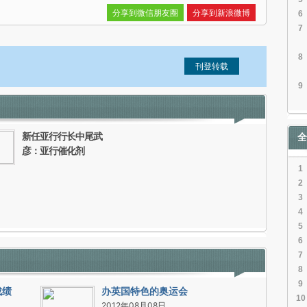
分享到微信朋友圈
分享到新浪微博
6
7
8
9
信息。经确认即可刊登转载。
新任亚行行长中尾武
全
彦：亚行催化剂
1
2
3
4
5
6
7
8
9
成绩
办英国特色的奥运会
10
2012年08月08日