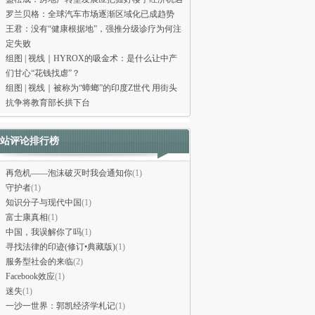
罗兰贝格：全球汽车市场逐渐区域化已成趋势
王君：没有“健康根据地”，强推分级诊疗为何注
定失败
组图 | 视线｜HYROX的吸金术：是什么让中产
们甘心“花钱找虐”？
组图 | 视线｜被称为“蟑螂”的印度Z世代 用街头
抗争将教育部长拱下台
站评论排行榜
再危机——泡沫破灭时我会通知你
(1)
守护者
(1)
知识分子与现代中国
(1)
富士康真相
(1)
中国，我误解你了吗
(1)
寻找法律的印迹(修订•典藏版)
(1)
服务型社会的来临
(2)
Facebook效应
(1)
迷失
(1)
一沙一世界：郭凯经济学札记
(1)