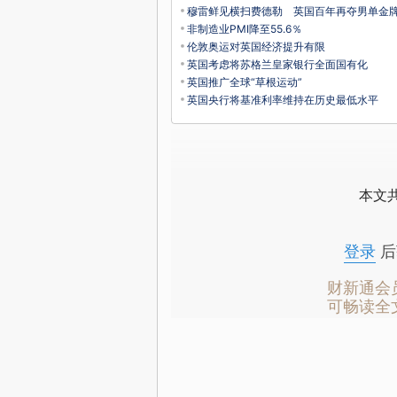
穆雷鲜见横扫费德勒 英国百年再夺男单金
非制造业PMI降至55.6％
伦敦奥运对英国经济提升有限
英国考虑将苏格兰皇家银行全面国有化
英国推广全球“草根运动”
英国央行将基准利率维持在历史最低水平
本文
登录
后
财新通会
可畅读全