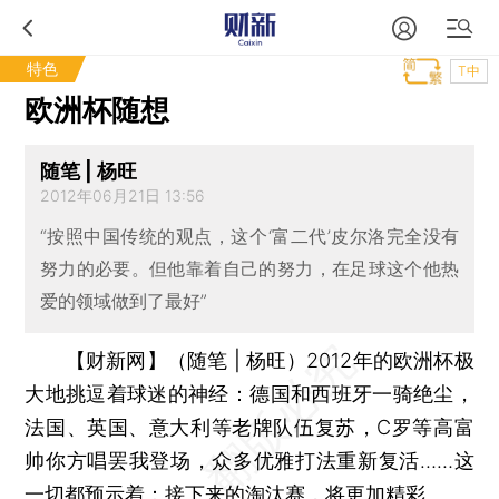
特色
T中
欧洲杯随想
随笔 | 杨旺
2012年06月21日 13:56
“按照中国传统的观点，这个‘富二代’皮尔洛完全没有
努力的必要。但他靠着自己的努力，在足球这个他热
爱的领域做到了最好”
【财新网】（随笔 | 杨旺）
2012年的欧洲杯极
大地挑逗着球迷的神经：德国和西班牙一骑绝尘，
法国、英国、意大利等老牌队伍复苏，C罗等高富
帅你方唱罢我登场，众多优雅打法重新复活……这
一切都预示着：接下来的淘汰赛，将更加精彩。