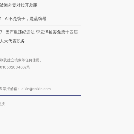
被海外竞对拉开差距
1
AI不是镜子，是蒸馏器
07
因严重违纪违法 李云泽被罢免第十四届
人大代表职务
复制及建立镜像等任何使用。
010502034662号
箱：laixin@caixin.com
链接