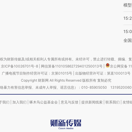
模型
15:2
15:
全国
权为财新传媒及/或相关权利人专属所有或持有。未经许可，禁止进行转载、摘编、
京ICP备10026701号-8
|
网信算备110105862729401250013号
|
京公网安备 11
广播电视节目制作经营许可证：京第01015号
|
出版物经营许可证：第直100013号
Copyright 财新网 All Rights Reserved 版权所有 复制必究
害信息举报、未成年人举报、谣言信息）：010-85905050 13195200605 举报邮
于我们
|
加入我们
|
啄木鸟公益基金会
|
意见与反馈
|
提供新闻线索
|
联系我们
|
友情