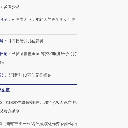
：
多看少动
跨国走私7万
分子
：
AI冲击之下，年轻人与高学历女性更
视线｜被称为“蟑螂”的印
视线｜“入侵”还是“人道危
检体内含3种
度Z世代 用街头抗争将教
机”？难民潮撕裂西班牙
秘鲁纳斯
育部长拱下台
飞地休达
13人遇难
坤
：
耳闻目睹的几位律师
日记
：
长护险覆盖全国 筹资和服务给予将持
码
进第四届链博
【商旅对话】华住集团
技“链”接产
【特别呈现】寻找100种
CFO：不靠规模取胜，华
【特别呈
有意思的生活方式·第三对
住三大增长引擎是什么？
有意思的
波
：
“沉睡”的10万亿元公积金
新文章
45
泰国发生致命校园枪击案至少6人死亡 枪
父母亦被杀
40
河南“三支一扶”考试规模化作弊 内外勾结