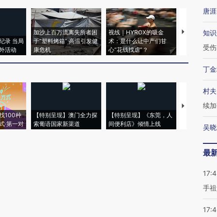
唐涯
加沙上百万流离失所者困
视线｜HYROX的吸金
马航飞行员
知识
纪录 当局
于“塑料烤箱” 高温引发健
术：是什么让中产们甘
粒摇头丸 尿
受伤
外活动
康危机
心“花钱找虐”？
毒品
丁金
村夫
续加
【推广】走
找100种
【特别呈现】澳门全力探
【特别呈现】《东莞，人
会，让数智科
式·第一对
索葡语国家新渠道
间便利店》倾情上线
业
吴晓
最
17:
手祖
17: