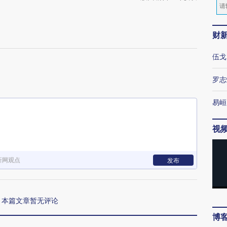
财
伍戈
罗志
易峘
视
新网观点
发布
本篇文章暂无评论
博