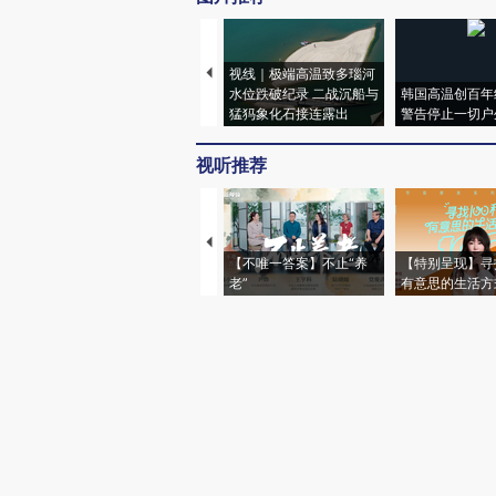
视线｜极端高温致多瑙河
水位跌破纪录 二战沉船与
韩国高温创百年
猛犸象化石接连露出
警告停止一切户
视听推荐
【不唯一答案】不止“养
【特别呈现】寻
老”
有意思的生活方