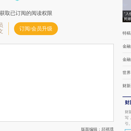
获取已订阅的阅读权限
“入
民潮
员
订阅/会员升级
文
特稿
金融
金融
世界
财新
财
财
写
引
版面编辑：邱祺璞