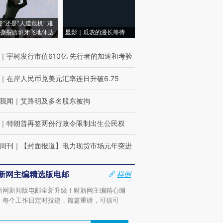
侵”还是“人道危机” 难
撕裂西班牙飞地休达
显影｜瓜农的漫长等待
｜
宇树发行市值610亿 先行者的加速和考验
｜
在岸人民币兑美元汇率连日升破6.75
我闻
｜
艾路明及多名股东被拘
｜
特朗普再签两份行政令限制出生公民权
周刊
｜
【封面报道】电力现货市场元年突进
新网主编精选版电邮
样例
新网新闻版电邮全新升级！财新网主编精心编
，每个工作日定时投递，篇篇重磅，可信可
。