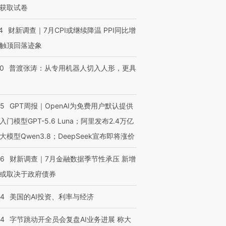
获取试卷
4
财新调查｜7月CPI或继续降温 PPI同比增
触顶回落迹象
00
普渡张涛：从专用机器人切入人形，更具
55
GPT周报｜OpenAI为免费用户默认提供
入门模型GPT-5.6 Luna；阿里发布2.4万亿
大模型Qwen3.8；DeepSeek宣布即将涨价
46
财新调查｜7月金融数据季节性承压 新增
或取决于政府债券
44
美国的AI投资、利率与经济
44
字节跳动开全员会复盘AI业务进展 称大