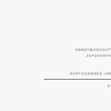
财新网所刊载内容之知识产
京ICP证090880号
违法和不良信息举报电话（涉网络暴力有
关