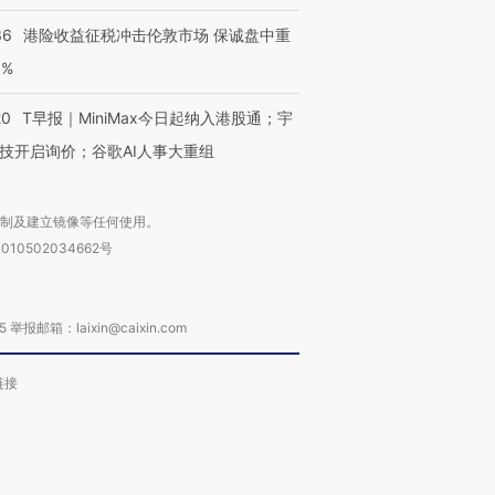
36
港险收益征税冲击伦敦市场 保诚盘中重
3%
20
T早报｜MiniMax今日起纳入港股通；宇
技开启询价；谷歌AI人事大重组
复制及建立镜像等任何使用。
010502034662号
箱：laixin@caixin.com
链接