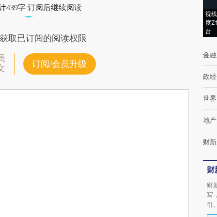
计439字 订阅后继续阅读
视线
度Z
台
获取已订阅的阅读权限
金融
员
订阅/会员升级
文
政经
世界
地产
财新
财
财
写
引