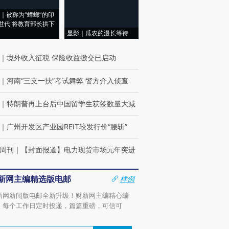
｜被称为“蟑螂”的印
世代 将教育部长拱下
显影｜瓜农的漫长等待
｜
境外收入征税 保险收益缴交已启动
｜
河南“三支一扶”考试舞弊 警方介入侦查
｜
特朗普再上台后中国留学生获签数量大减
｜
广州开发区产业园REIT较发行价“腰斩”
周刊
｜
【封面报道】电力现货市场元年突进
新网主编精选版电邮
样例
新网新闻版电邮全新升级！财新网主编精心编
，每个工作日定时投递，篇篇重磅，可信可
。