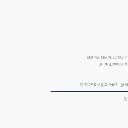
财新网所刊载内容之知识产
京ICP证090880号
违法和不良信息举报电话（涉网络暴力有
关