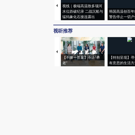
视线｜极端高温致多瑙河
水位跌破纪录 二战沉船与
韩国高温创百年
猛犸象化石接连露出
警告停止一切户
视听推荐
【不唯一答案】不止“养
【特别呈现】寻
老”
有意思的生活方