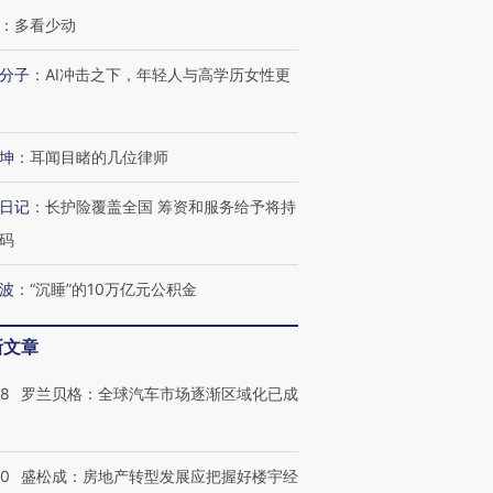
跨国走私7万
视线｜HY
：
多看少动
检体内含3种
泽连斯基密集出访美英 索
秘鲁纳斯卡观光飞机坠毁
术：是什
要防空导弹“救急”
13人遇难
心“花钱找
分子
：
AI冲击之下，年轻人与高学历女性更
坤
：
耳闻目睹的几位律师
进第四届链博
【商旅对话】华住集团
日记
：
长护险覆盖全国 筹资和服务给予将持
技“链”接产
【特别呈现】寻找100种
CFO：不靠规模取胜，华
【特别呈
有意思的生活方式·第三对
住三大增长引擎是什么？
有意思的
码
波
：
“沉睡”的10万亿元公积金
新文章
58
罗兰贝格：全球汽车市场逐渐区域化已成
50
盛松成：房地产转型发展应把握好楼宇经