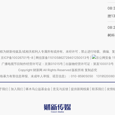
08:
挫1
08:
树科
权为财新传媒及/或相关权利人专属所有或持有。未经许可，禁止进行转载、摘编、
京ICP备10026701号-8
|
网信算备110105862729401250013号
|
京公网安备 11
广播电视节目制作经营许可证：京第01015号
|
出版物经营许可证：第直100013号
Copyright 财新网 All Rights Reserved 版权所有 复制必究
害信息举报、未成年人举报、谣言信息）：010-85905050 13195200605 举报邮
于我们
|
加入我们
|
啄木鸟公益基金会
|
意见与反馈
|
提供新闻线索
|
联系我们
|
友情