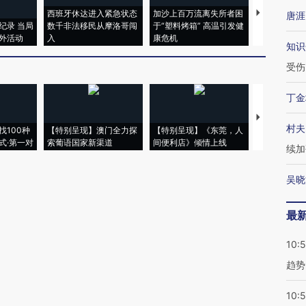
西班牙休达进入紧急状态
加沙上百万流离失所者困
马航飞行员
唐涯
纪录 当局
数千非法移民从摩洛哥闯
于“塑料烤箱” 高温引发健
粒摇头丸 尿
外活动
入
康危机
毒品
知识
受伤
丁金
【推广】走
村夫
找100种
【特别呈现】澳门全力探
【特别呈现】《东莞，人
会，让数智科
式·第一对
索葡语国家新渠道
间便利店》倾情上线
业
续加
吴晓
最
10:
趋势
10: