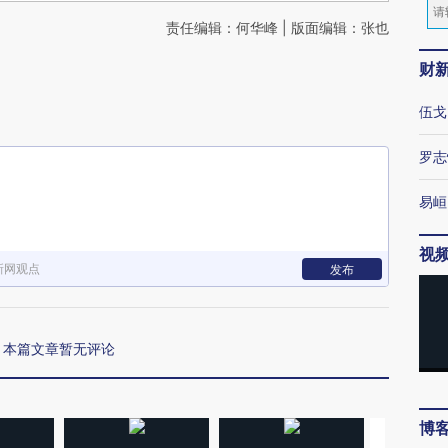
责任编辑：何华峰 | 版面编辑：张也
财
伍戈
罗志
易峘
视
新网观点
发布
本篇文章暂无评论
博