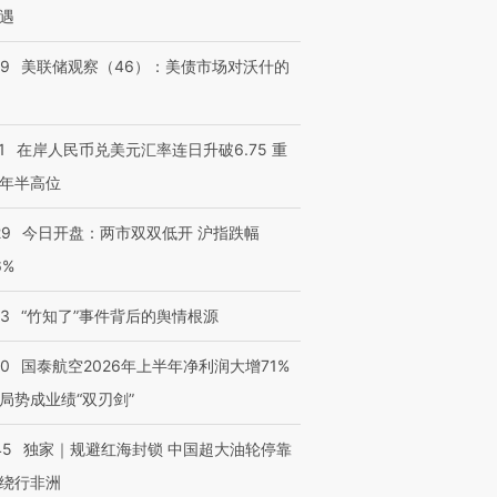
遇
39
美联储观察（46）：美债市场对沃什的
1
在岸人民币兑美元汇率连日升破6.75 重
年半高位
29
今日开盘：两市双双低开 沪指跌幅
6%
13
“竹知了”事件背后的舆情根源
10
国泰航空2026年上半年净利润大增71%
局势成业绩“双刃剑”
45
独家｜规避红海封锁 中国超大油轮停靠
绕行非洲