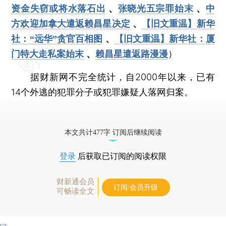
资金失窃或将水落石出
、
张晓光五宗罪始末
、
中
方欢迎加拿大遣返赖昌星决定
、
【旧文重温】新华
社：“远华”贪官百相图
、
【旧文重温】新华社：厦
门特大走私案始末
、
赖昌星遣返路漫漫
）
据财新网不完全统计，自2000年以来，已有
14个外逃的犯罪分子或犯罪嫌疑人落网归案。
本文共计477字 订阅后继续阅读
登录
后获取已订阅的阅读权限
财新通会员
订阅/会员升级
可畅读全文