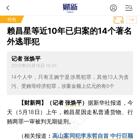
特色
T中
赖昌星等近10年已归案的14个著名
外逃罪犯
记者 张焕平
2012年05月18日 10:41
14个人中，只有王婉宁是涉黑犯罪，其他13人为贪
污、受贿等经济犯罪，涉案金额上亿元的有6个
【财新网】（记者
张焕平
）
据新华社报道，今
天（5月18日）上午，赖昌星因走私普通货物、行
贿两罪一审被判无期徒刑。
（相关报道
：
高山案同犯李东哲自首 中行巨额