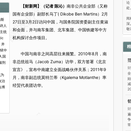
论
【财新网】（记者 陈沁）
南非公共企业部（又称
处
“
国有企业部）副部长马丁( Dikobe Ben Martins）2月
闻
内斯
27日至3月2日访问中国，与国务院国资委副主任黄淑
深
诗人
敬
和会面，并与南车集团、北车集团、中国铁建等中方
主统
机构探讨合作项目。
ic
，并
精
《狱中
中国与南非之间高层往来频繁。2010年8月，南
洲人国
非总统祖马（Jacob Zuma）访华，双方签署《北京
服刑
财
宣言》，宣布中南建立全面战略伙伴关系；2011年9
全
成为
月，南非副总统莫特兰蒂（Kgalema Motlanthe）率
始
政治
减
经贸代表团访华。
岛博
2
财
遍
争
常