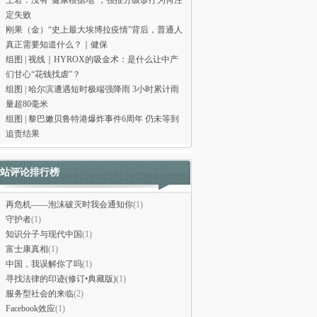
王君：没有“健康根据地”，强推分级诊疗为何注
定失败
刚果（金）“史上最大埃博拉疫情”背后，普通人
真正需要知道什么？｜健保
组图 | 视线｜HYROX的吸金术：是什么让中产
们甘心“花钱找虐”？
组图 | 哈尔滨遭遇短时极端强降雨 3小时累计雨
量超80毫米
组图 | 黎巴嫩贝鲁特港爆炸事件6周年 仍未等到
追责结果
站评论排行榜
再危机——泡沫破灭时我会通知你
(1)
守护者
(1)
知识分子与现代中国
(1)
富士康真相
(1)
中国，我误解你了吗
(1)
寻找法律的印迹(修订•典藏版)
(1)
服务型社会的来临
(2)
Facebook效应
(1)