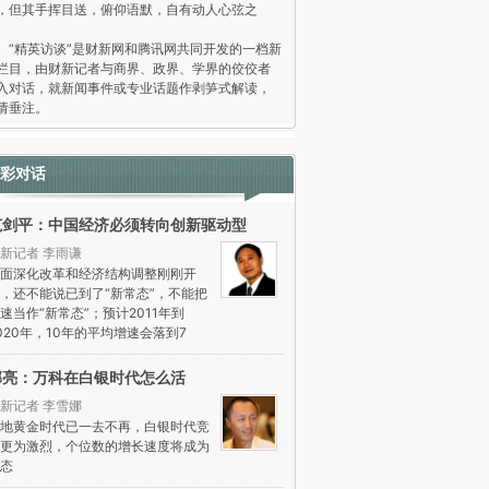
，但其手挥目送，俯仰语默，自有动人心弦之
。
精英访谈”是财新网和腾讯网共同开发的一档新
栏目，由财新记者与商界、政界、学界的佼佼者
入对话，就新闻事件或专业话题作剥笋式解读，
请垂注。
彩对话
范剑平：中国经济必须转向创新驱动型
新记者 李雨谦
面深化改革和经济结构调整刚刚开
，还不能说已到了“新常态”，不能把
速当作“新常态”；预计2011年到
020年，10年的平均增速会落到7
郁亮：万科在白银时代怎么活
新记者 李雪娜
地黄金时代已一去不再，白银时代竞
更为激烈，个位数的增长速度将成为
态