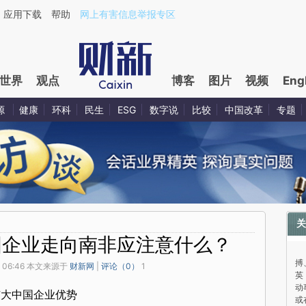
应用下载
帮助
网上有害信息举报专区
世界
观点
博客
图片
视频
Eng
源
健康
环科
民生
ESG
数字说
比较
中国改革
专题
关
国企业走向南非应注意什么？
与
搏
 06:46 本文来源于
财新网
|
评论（
0
）
1
英
动
扩大中国企业优势
或