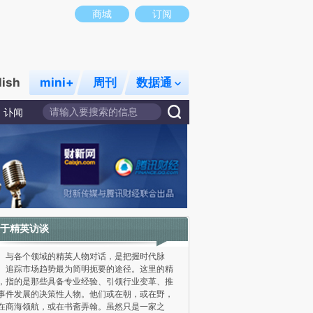
商城
订阅
lish
mini+
周刊
数据通
讣闻
于精英访谈
各个领域的精英人物对话，是把握时代脉
、追踪市场趋势最为简明扼要的途径。这里的精
，指的是那些具备专业经验、引领行业变革、推
事件发展的决策性人物。他们或在朝，或在野，
在商海领航，或在书斋弄翰。虽然只是一家之