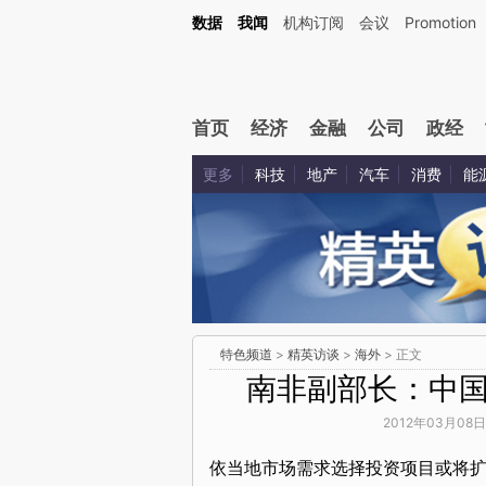
数据
我闻
机构订阅
会议
Promotion
首页
经济
金融
公司
政经
更多
科技
地产
汽车
消费
能
特色频道
>
精英访谈
>
海外
> 正文
南非副部长：中
2012年03月08日
依当地市场需求选择投资项目或将