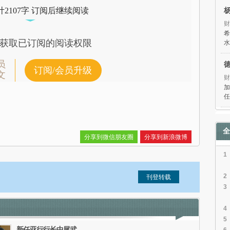
2107字 订阅后继续阅读
财
希
获取已订阅的阅读权限
水
员
订阅/会员升级
文
财
加
任
全
分享到微信朋友圈
分享到新浪微博
1
2
3
信息。经确认即可刊登转载。
4
5
新任亚行行长中尾武