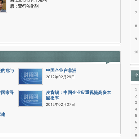
6
彦：亚行催化剂
7
8
9
10
资的危与
中国企业在非洲
全
2012年02月29日
1
砖国家寻
麦肯锡：中国企业应重视提高资本
2
回报率
3
2012年02月07日
4
重建
5
6
7
8