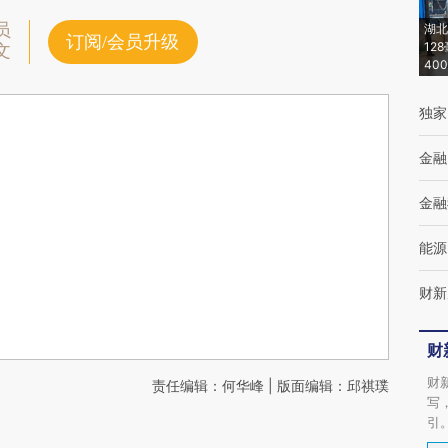
员
湖北
订阅/会员升级
12
文
40
独家
金融
金融
能源
财新
财
财
责任编辑：何华峰 | 版面编辑：邱祺璞
写
引