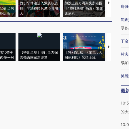
西班牙休达进入紧急状态
加沙上百万流离失所者困
视线｜HYR
唐涯
纪录 当局
数千非法移民从摩洛哥闯
于“塑料烤箱” 高温引发健
术：是什么
外活动
入
康危机
心“花钱找虐
知识
受伤
丁金
【推广】走
找100种
【特别呈现】澳门全力探
【特别呈现】《东莞，人
会，让数智科
村夫
式·第一对
索葡语国家新渠道
间便利店》倾情上线
业
续加
吴晓
最
10:
的天
10: