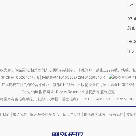
业”
07:
意图
06:
字头
权为财新传媒及/或相关权利人专属所有或持有。未经许可，禁止进行转载、摘编、
京ICP备10026701号-8
|
网信算备110105862729401250013号
|
京公网安备 11
广播电视节目制作经营许可证：京第01015号
|
出版物经营许可证：第直100013号
Copyright 财新网 All Rights Reserved 版权所有 复制必究
害信息举报、未成年人举报、谣言信息）：010-85905050 13195200605 举报邮
于我们
|
加入我们
|
啄木鸟公益基金会
|
意见与反馈
|
提供新闻线索
|
联系我们
|
友情