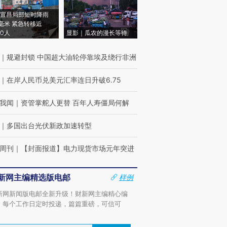
宜昌局部短时降雨
8毫米 紧急转移近
00人
显影｜瓜农的漫长等待
｜
规避封锁 中国超大油轮停靠埃及绕行非洲
｜
在岸人民币兑美元汇率连日升破6.75
我闻
｜
资管掌舵人更替 百年人寿僵局何解
｜
多国出台光伏新政加速转型
周刊
｜
【封面报道】电力现货市场元年突进
新网主编精选版电邮
样例
新网新闻版电邮全新升级！财新网主编精心编
，每个工作日定时投递，篇篇重磅，可信可
。