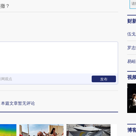
候撤？
财
伍戈
罗志
易峘
视
新网观点
发布
本篇文章暂无评论
博