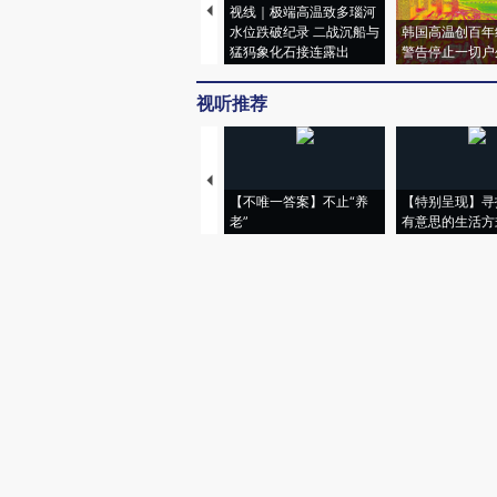
视线｜极端高温致多瑙河
水位跌破纪录 二战沉船与
韩国高温创百年
猛犸象化石接连露出
警告停止一切户
视听推荐
【不唯一答案】不止“养
【特别呈现】寻
老”
有意思的生活方