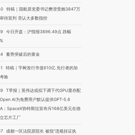
50
特稿｜国航原党委书记樊澄受贿3847万
审待宣判 否认大多数指控
29
今日开盘：沪指报3896.49点 跌幅
0%
24
蓄势突破后的黄金
51
特稿｜宇树发行市值610亿 先行者的加
考验
29
T早报｜英伟达或拟下调下代GPU显存配
Open AI为免费用户默认提供GPT-5.6
NA；SpaceX协特斯拉宣布斥168亿美元在德
立芯片工厂
07
成都一区法院原院长 被指“违规挂证执