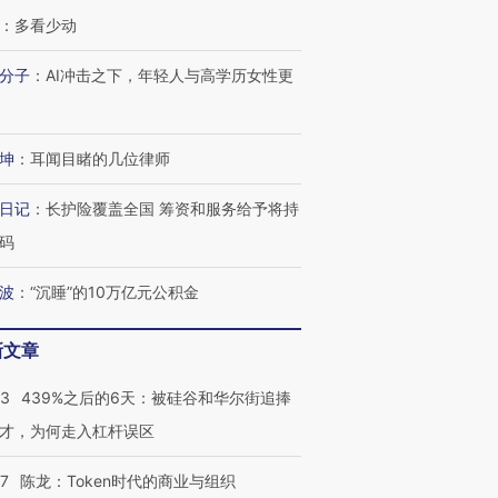
OX的吸金
马航飞行员跨国走私7万
视线｜被称为“蟑螂”的印
：
多看少动
让中产们甘
粒摇头丸 尿检体内含3种
度Z世代 用街头抗争将教
秘鲁纳斯
”？
毒品
育部长拱下台
13人遇难
分子
：
AI冲击之下，年轻人与高学历女性更
坤
：
耳闻目睹的几位律师
进第四届链博
【商旅对话】华住集团
技“链”接产
【特别呈现】寻找100种
CFO：不靠规模取胜，华
【特别呈
日记
：
长护险覆盖全国 筹资和服务给予将持
有意思的生活方式·第三对
住三大增长引擎是什么？
有意思的
码
波
：
“沉睡”的10万亿元公积金
新文章
53
439%之后的6天：被硅谷和华尔街追捧
才，为何走入杠杆误区
07
陈龙：Token时代的商业与组织