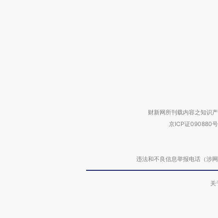
财新网所刊载内容之知识产
京ICP证090880号
违法和不良信息举报电话（涉网络暴力有
关