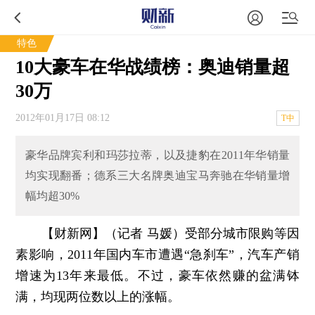
特色
10大豪车在华战绩榜：奥迪销量超
30万
2012年01月17日 08:12
T中
豪华品牌宾利和玛莎拉蒂，以及捷豹在2011年华销量
均实现翻番；德系三大名牌奥迪宝马奔驰在华销量增
幅均超30%
【财新网】（记者 马媛）
受部分城市限购等因
素影响，2011年国内车市遭遇“急刹车”，汽车产销
增速为13年来最低。不过，豪车依然赚的盆满钵
满，均现两位数以上的涨幅。