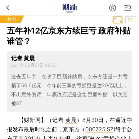
特色
T中
五年补12亿京东方续巨亏 政府补贴
谁管？
记者 黄晨
2011年09月01日 08:37
过去五年半，在收了巨额补贴后，京东方还是一共亏
损了50.6亿元，今年前三季的亏损更是达20亿以上；
不出意外的话，年底政府还是会给巨额补贴，以免它
被ST
【财新网】（记者
黄晨
）
8月30日，在逼近中
报发布最后时限之前，京东方（
000725.SZ
)终于公
布了其2011年上半年年报。这家“知名”亏损企业上