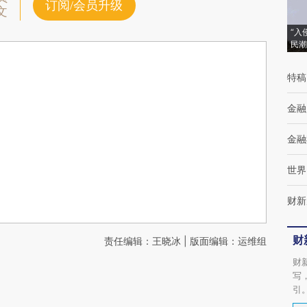
订阅/会员升级
文
“入
民潮
特稿
金融
金融
世界
财新
财
责任编辑：王晓冰 | 版面编辑：运维组
财
写
引