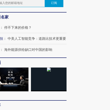
订阅
新名家
：
停不下来的价格？
恒
：
中美人工智能竞争：道路比技术更重要
：
海外能源供给缺口对中国的影响
频
跨国走私7万
视线｜被称为“蟑螂”的印
视线｜“入侵”还是“人道危
客
检体内含3种
度Z世代 用街头抗争将教
机”？难民潮撕裂西班牙
秘鲁纳斯