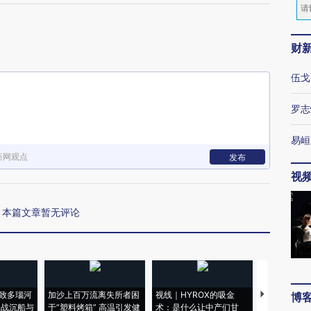
财
伍戈
罗志
易峘
新网观点
发布
视
本篇文章暂无评论
致多瑙河
加沙上百万流离失所者困
视线｜HYROX的吸金
马航飞行员
博
二战沉船与
于“塑料烤箱” 高温引发健
术：是什么让中产们甘
粒摇头丸 尿