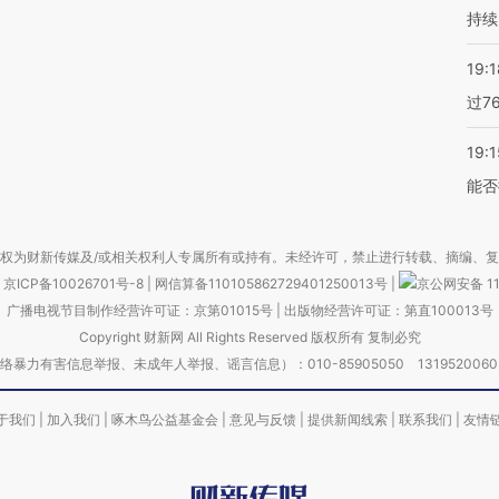
持续
19:1
过7
19:1
能否
权为财新传媒及/或相关权利人专属所有或持有。未经许可，禁止进行转载、摘编、
京ICP备10026701号-8
|
网信算备110105862729401250013号
|
京公网安备 11
广播电视节目制作经营许可证：京第01015号
|
出版物经营许可证：第直100013号
Copyright 财新网 All Rights Reserved 版权所有 复制必究
害信息举报、未成年人举报、谣言信息）：010-85905050 13195200605 举报邮
于我们
|
加入我们
|
啄木鸟公益基金会
|
意见与反馈
|
提供新闻线索
|
联系我们
|
友情