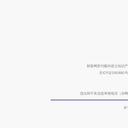
财新网所刊载内容之知识产
京ICP证090880号
违法和不良信息举报电话（涉网络暴力有
关