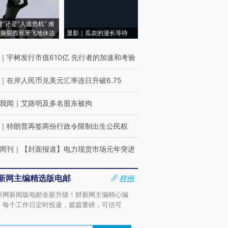
侵”还是“人道危机” 难
撕裂西班牙飞地休达
显影｜瓜农的漫长等待
｜
宇树发行市值610亿 先行者的加速和考验
｜
在岸人民币兑美元汇率连日升破6.75
我闻
｜
艾路明及多名股东被拘
｜
特朗普再签两份行政令限制出生公民权
周刊
｜
【封面报道】电力现货市场元年突进
新网主编精选版电邮
样例
新网新闻版电邮全新升级！财新网主编精心编
，每个工作日定时投递，篇篇重磅，可信可
。