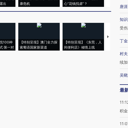
露出
康危机
心“花钱找虐”？
毒品
唐涯
知识
受伤
【推广】走
丁金
找100种
【特别呈现】澳门全力探
【特别呈现】《东莞，人
会，让数智科
式·第一对
索葡语国家新渠道
间便利店》倾情上线
业
村夫
续加
吴晓
最
11:1
积金
11:0