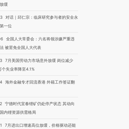
放缓
53
对话｜邱仁宗：临床研究参与者的安全永
第一位
06
全国人大常委会：六名将领涉嫌严重违
法 被罢免全国人大代表
43
7月美国劳动力市场意外放缓 岗位减少
3万个失业率降至4.1%
14
海外金融专才回流香港 外籍工作签证翻
2
宁德时代宜春锂矿仍处停产状态 其动向
国内锂资源供需格局
1
7月进出口增速高位放缓，价格驱动还能