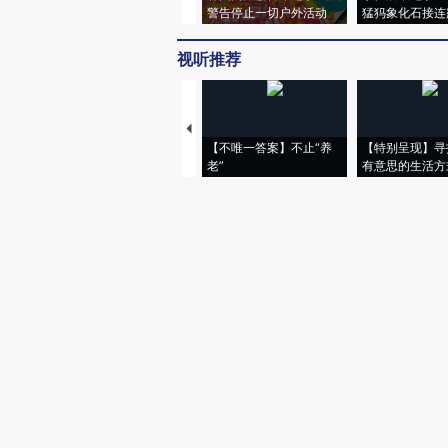
警告停止一切户外活动
猛犸象化石接连
视听推荐
【不唯一答案】不止“养
【特别呈现】寻
老”
有意思的生活方