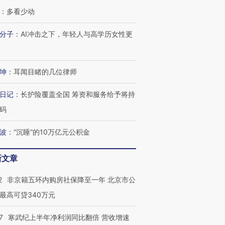
育部长拱下台
飞地休达
13人遇难
：
多看少动
分子
：
AI冲击之下，年轻人与高学历女性更
进第四届链博
【商旅对话】华住集团
坤
：
耳闻目睹的几位律师
技“链”接产
【特别呈现】寻找100种
CFO：不靠规模取胜，华
【特别呈
有意思的生活方式·第三对
住三大增长引擎是什么？
有意思的
日记
：
长护险覆盖全国 筹资和服务给予将持
码
波
：
“沉睡”的10万亿元公积金
新文章
2
非京籍五环内购房社保降至一年 北京市公
最高可贷340万元
7
寒武纪上半年净利润同比翻倍 营收增速