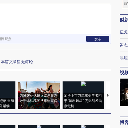
财
伍戈
新网观点
发布
罗志
易峘
本篇文章暂无评论
视
西班牙休达进入紧急状态
加沙上百万流离失所者困
视线｜HYR
纪录 当局
数千非法移民从摩洛哥闯
于“塑料烤箱” 高温引发健
术：是什么
外活动
入
康危机
心“花钱找虐
博