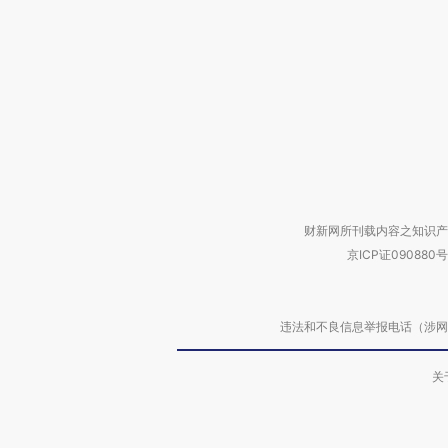
财新网所刊载内容之知识产
京ICP证090880号
违法和不良信息举报电话（涉网络暴力有
关