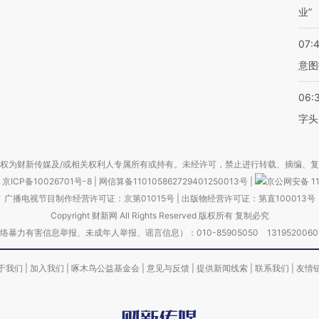
业”
07:
意图
06:
字头
权为财新传媒及/或相关权利人专属所有或持有。未经许可，禁止进行转载、摘编、
京ICP备10026701号-8
|
网信算备110105862729401250013号
|
京公网安备 11
广播电视节目制作经营许可证：京第01015号
|
出版物经营许可证：第直100013号
Copyright 财新网 All Rights Reserved 版权所有 复制必究
害信息举报、未成年人举报、谣言信息）：010-85905050 13195200605 举报邮
于我们
|
加入我们
|
啄木鸟公益基金会
|
意见与反馈
|
提供新闻线索
|
联系我们
|
友情