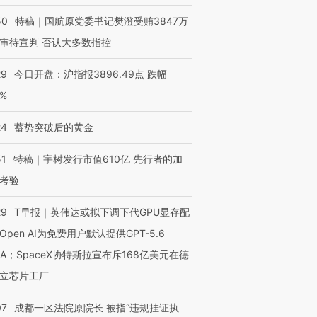
50
特稿｜国航原党委书记樊澄受贿3847万
审待宣判 否认大多数指控
29
今日开盘：沪指报3896.49点 跌幅
0%
24
蓄势突破后的黄金
51
特稿｜宇树发行市值610亿 先行者的加
考验
29
T早报｜英伟达或拟下调下代GPU显存配
Open AI为免费用户默认提供GPT-5.6
NA；SpaceX协特斯拉宣布斥168亿美元在德
立芯片工厂
07
成都一区法院原院长 被指“违规挂证执