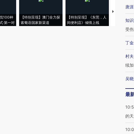
唐涯
【推广】走
找100种
【特别呈现】澳门全力探
【特别呈现】《东莞，人
会，让数智科
知识
式·第一对
索葡语国家新渠道
间便利店》倾情上线
业
受伤
丁金
村夫
续加
吴晓
最
10:
的天
10: