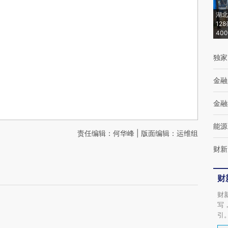
湖北
12
40
独家
金融
金融
能源
责任编辑：何华峰 | 版面编辑：运维组
财新
财
财
写
引