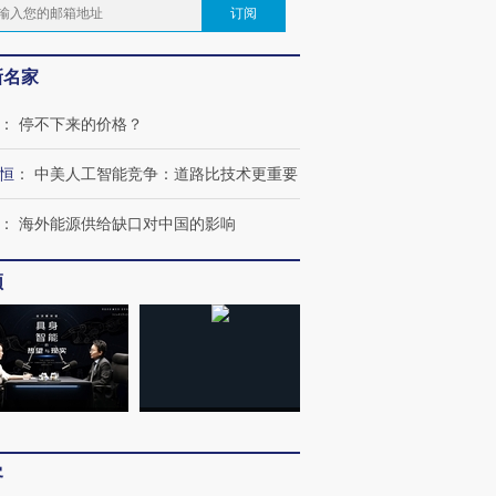
订阅
新名家
：
停不下来的价格？
恒
：
中美人工智能竞争：道路比技术更重要
：
海外能源供给缺口对中国的影响
频
OX的吸金
马航飞行员跨国走私7万
视线｜被称为“蟑螂”的印
让中产们甘
粒摇头丸 尿检体内含3种
度Z世代 用街头抗争将教
秘鲁纳斯
”？
毒品
育部长拱下台
13人遇难
客