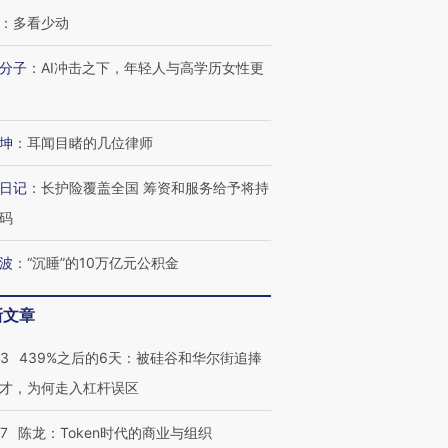
：
多看少动
进第四届链博
【商旅对话】华住集团
技“链”接产
【特别呈现】寻找100种
CFO：不靠规模取胜，华
【特别呈
分子
：
AI冲击之下，年轻人与高学历女性更
有意思的生活方式·第三对
住三大增长引擎是什么？
有意思的
坤
：
耳闻目睹的几位律师
日记
：
长护险覆盖全国 筹资和服务给予将持
码
波
：
“沉睡”的10万亿元公积金
新文章
53
439%之后的6天：被硅谷和华尔街追捧
才，为何走入杠杆误区
07
陈龙：Token时代的商业与组织