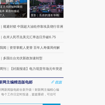
宜昌局部短时降雨
8毫米 紧急转移近
00人
显影｜瓜农的漫长等待
｜
规避封锁 中国超大油轮停靠埃及绕行非洲
｜
在岸人民币兑美元汇率连日升破6.75
我闻
｜
资管掌舵人更替 百年人寿僵局何解
｜
多国出台光伏新政加速转型
周刊
｜
【封面报道】电力现货市场元年突进
新网主编精选版电邮
样例
新网新闻版电邮全新升级！财新网主编精心编
，每个工作日定时投递，篇篇重磅，可信可
。