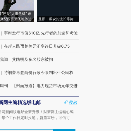
侵”还是“人道危机” 难
撕裂西班牙飞地休达
显影｜瓜农的漫长等待
｜
宇树发行市值610亿 先行者的加速和考验
｜
在岸人民币兑美元汇率连日升破6.75
我闻
｜
艾路明及多名股东被拘
｜
特朗普再签两份行政令限制出生公民权
周刊
｜
【封面报道】电力现货市场元年突进
新网主编精选版电邮
样例
新网新闻版电邮全新升级！财新网主编精心编
，每个工作日定时投递，篇篇重磅，可信可
。