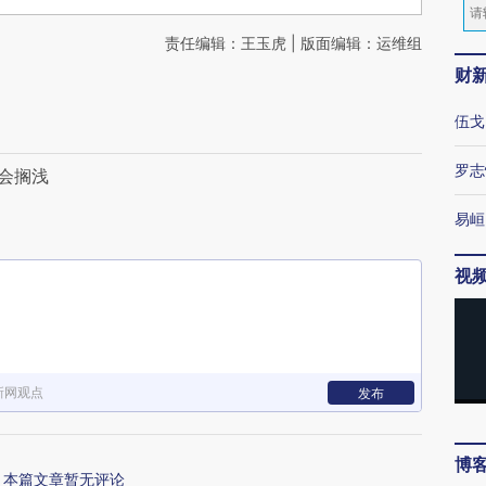
责任编辑：王玉虎 | 版面编辑：运维组
财
伍戈
罗志
会搁浅
易峘
视
新网观点
发布
博
本篇文章暂无评论