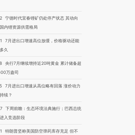
2
宁德时代宜春锂矿仍处停产状态 其动向
国内锂资源供需格局
1
7月进出口增速高位放缓，价格驱动还能
多久
8
央行7月继续增持近20吨黄金 累计储备超
600万盎司
5
7月进出口增速从高位略有回落 涨价动力
持续？
07
下周前瞻：生态环境法典施行；巴西总统
进入竞选阶段
1
特朗普坚称美国防空弹药库存充足 但不