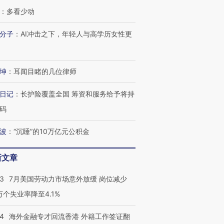
：
多看少动
分子
：
AI冲击之下，年轻人与高学历女性更
跨国走私7万
视线｜被称为“蟑螂”的印
视线｜“入侵”还是“人道危
检体内含3种
度Z世代 用街头抗争将教
机”？难民潮撕裂西班牙
秘鲁纳斯
坤
：
耳闻目睹的几位律师
育部长拱下台
飞地休达
13人遇难
日记
：
长护险覆盖全国 筹资和服务给予将持
码
波
：
“沉睡”的10万亿元公积金
进第四届链博
【商旅对话】华住集团
技“链”接产
【特别呈现】寻找100种
CFO：不靠规模取胜，华
【特别呈
有意思的生活方式·第三对
住三大增长引擎是什么？
有意思的
新文章
43
7月美国劳动力市场意外放缓 岗位减少
3万个失业率降至4.1%
14
海外金融专才回流香港 外籍工作签证翻