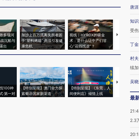
唐涯
知识
受伤
致多瑙河
加沙上百万流离失所者困
视线｜HYROX的吸金
马航飞行员
二战沉船与
于“塑料烤箱” 高温引发健
术：是什么让中产们甘
粒摇头丸 尿
丁金
露出
康危机
心“花钱找虐”？
毒品
村夫
续加
吴晓
【推广】走
找100种
【特别呈现】澳门全力探
【特别呈现】《东莞，人
会，让数智科
式·第一对
索葡语国家新渠道
间便利店》倾情上线
业
最
21:
2.
20: