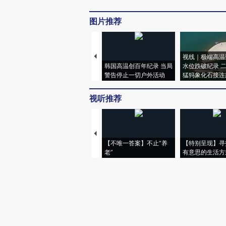
图片推荐
视线｜极端高温
韩国高温创百年纪录 当局
水位跌破纪录 
警告停止一切户外活动
猛犸象化石接连
视听推荐
【不唯一答案】不止“养
【特别呈现】寻
老”
有意思的生活方