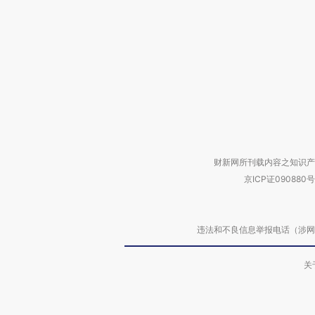
财新网所刊载内容之知识产
京ICP证090880号
违法和不良信息举报电话（涉网络暴力有
关