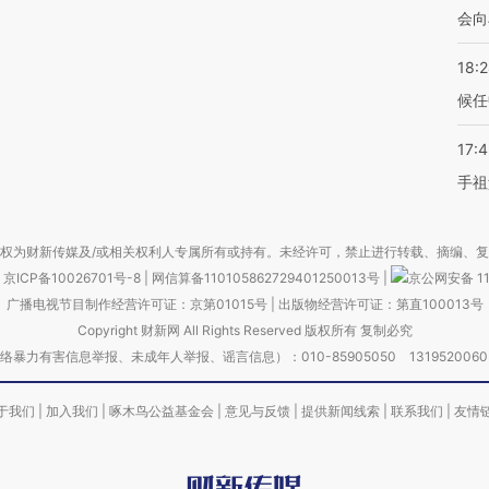
会向
18:
候任
17:
手祖
权为财新传媒及/或相关权利人专属所有或持有。未经许可，禁止进行转载、摘编、
京ICP备10026701号-8
|
网信算备110105862729401250013号
|
京公网安备 11
广播电视节目制作经营许可证：京第01015号
|
出版物经营许可证：第直100013号
Copyright 财新网 All Rights Reserved 版权所有 复制必究
害信息举报、未成年人举报、谣言信息）：010-85905050 13195200605 举报邮
于我们
|
加入我们
|
啄木鸟公益基金会
|
意见与反馈
|
提供新闻线索
|
联系我们
|
友情