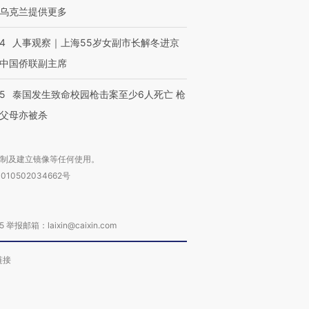
乌克兰提供更多
24
人事观察｜上海55岁女副市长解冬进京
中国侨联副主席
45
泰国发生致命校园枪击案至少6人死亡 枪
父母亦被杀
复制及建立镜像等任何使用。
010502034662号
箱：laixin@caixin.com
链接