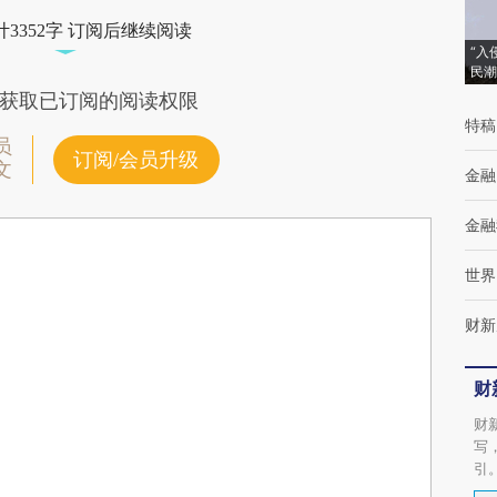
3352字 订阅后继续阅读
“入
民潮
获取已订阅的阅读权限
特稿
员
订阅/会员升级
文
金融
金融
世界
财新
财
财
写
引