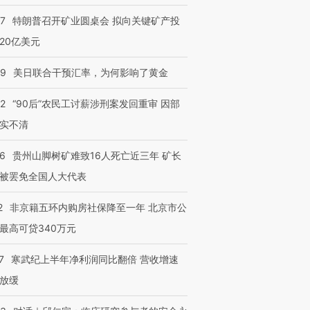
57
特朗普召开矿业圆桌会 拟向关键矿产投
20亿美元
09
美日联合干预汇率，为何影响了黄金
32
“90后”农民工讨薪涉刑案发回重审 因部
实不清
36
贵州山脚树矿难致16人死亡近三年 矿长
被罢免全国人大代表
2
非京籍五环内购房社保降至一年 北京市公
最高可贷340万元
7
寒武纪上半年净利润同比翻倍 营收增速
放缓