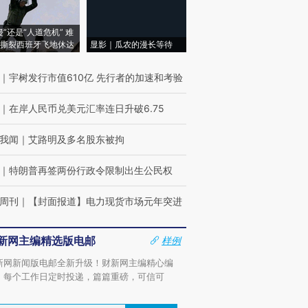
侵”还是“人道危机” 难
撕裂西班牙飞地休达
显影｜瓜农的漫长等待
｜
宇树发行市值610亿 先行者的加速和考验
｜
在岸人民币兑美元汇率连日升破6.75
我闻
｜
艾路明及多名股东被拘
｜
特朗普再签两份行政令限制出生公民权
周刊
｜
【封面报道】电力现货市场元年突进
新网主编精选版电邮
样例
新网新闻版电邮全新升级！财新网主编精心编
，每个工作日定时投递，篇篇重磅，可信可
。