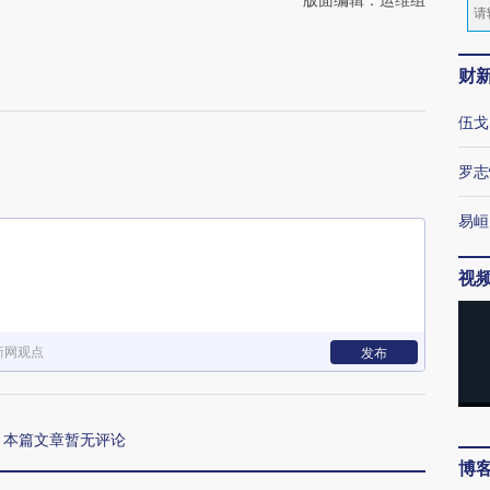
财
伍戈
罗志
易峘
视
新网观点
发布
本篇文章暂无评论
博