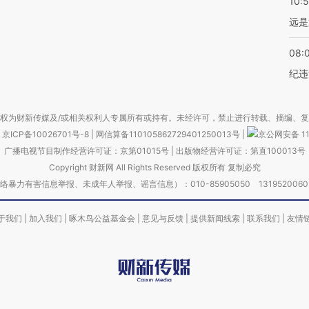
10:
远是
08:
纪违
权为财新传媒及/或相关权利人专属所有或持有。未经许可，禁止进行转载、摘编、
京ICP备10026701号-8
|
网信算备110105862729401250013号
|
京公网安备 11
广播电视节目制作经营许可证：京第01015号
|
出版物经营许可证：第直100013号
Copyright 财新网 All Rights Reserved 版权所有 复制必究
害信息举报、未成年人举报、谣言信息）：010-85905050 13195200605 举报邮
于我们
|
加入我们
|
啄木鸟公益基金会
|
意见与反馈
|
提供新闻线索
|
联系我们
|
友情