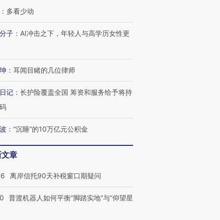
：
多看少动
分子
：
AI冲击之下，年轻人与高学历女性更
跨国走私7万
视线｜被称为“蟑螂”的印
视线｜“入侵”还是“人道危
检体内含3种
度Z世代 用街头抗争将教
机”？难民潮撕裂西班牙
秘鲁纳斯
育部长拱下台
飞地休达
13人遇难
坤
：
耳闻目睹的几位律师
日记
：
长护险覆盖全国 筹资和服务给予将持
码
进第四届链博
【商旅对话】华住集团
技“链”接产
【特别呈现】寻找100种
CFO：不靠规模取胜，华
【特别呈
波
：
“沉睡”的10万亿元公积金
有意思的生活方式·第三对
住三大增长引擎是什么？
有意思的
新文章
46
离岸信托90天补税窗口期疑问
00
普渡机器人如何平衡“脚踏实地”与“仰望星
？