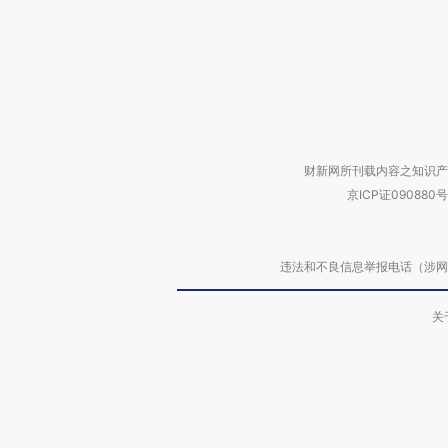
财新网所刊载内容之知识产
京ICP证090880号
违法和不良信息举报电话（涉网络暴力有
关