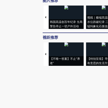
图片推荐
视线｜极端高温
韩国高温创百年纪录 当局
水位跌破纪录 
警告停止一切户外活动
猛犸象化石接连
视听推荐
【不唯一答案】不止“养
【特别呈现】寻
老”
有意思的生活方