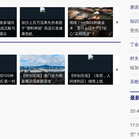
唐涯
知识
致多瑙河
加沙上百万流离失所者困
视线｜HYROX的吸金
马航飞行员
二战沉船与
于“塑料烤箱” 高温引发健
术：是什么让中产们甘
粒摇头丸 尿
受伤
露出
康危机
心“花钱找虐”？
毒品
丁金
村夫
续加
【推广】走
找100种
【特别呈现】澳门全力探
【特别呈现】《东莞，人
会，让数智科
式·第一对
索葡语国家新渠道
间便利店》倾情上线
业
吴晓
最
20:
17:
空”