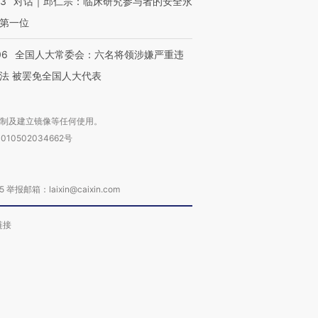
53
对话｜邱仁宗：临床研究参与者的安全永
第一位
06
全国人大常委会：六名将领涉嫌严重违
法 被罢免全国人大代表
复制及建立镜像等任何使用。
010502034662号
箱：laixin@caixin.com
链接