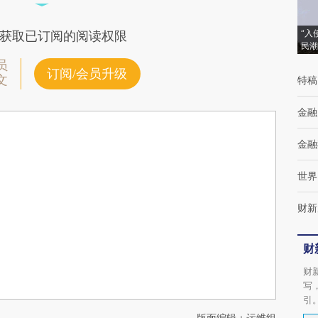
“入
获取已订阅的阅读权限
民潮
员
订阅/会员升级
文
特稿
金融
金融
世界
财新
财
财
写
引
版面编辑：运维组