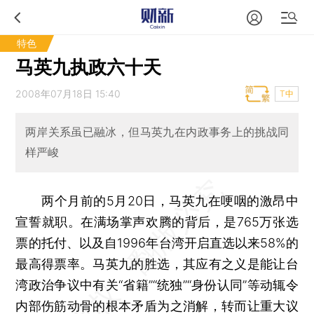
特色
马英九执政六十天
2008年07月18日 15:40
T中
两岸关系虽已融冰，但马英九在内政事务上的挑战同
样严峻
两个月前的5月20日，马英九在哽咽的激昂中
宣誓就职。在满场掌声欢腾的背后，是765万张选
票的托付、以及自1996年台湾开启直选以来58%的
最高得票率。马英九的胜选，其应有之义是能让台
湾政治争议中有关“省籍”“统独”“身份认同”等动辄令
内部伤筋动骨的根本矛盾为之消解，转而让重大议