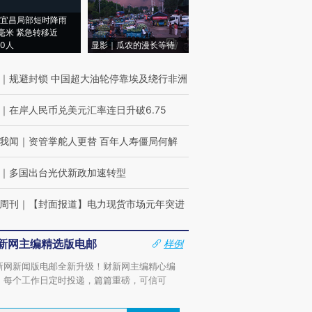
宜昌局部短时降雨
8毫米 紧急转移近
00人
显影｜瓜农的漫长等待
｜
规避封锁 中国超大油轮停靠埃及绕行非洲
｜
在岸人民币兑美元汇率连日升破6.75
我闻
｜
资管掌舵人更替 百年人寿僵局何解
｜
多国出台光伏新政加速转型
周刊
｜
【封面报道】电力现货市场元年突进
新网主编精选版电邮
样例
新网新闻版电邮全新升级！财新网主编精心编
，每个工作日定时投递，篇篇重磅，可信可
。