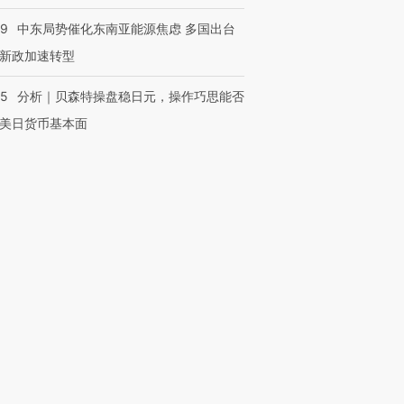
59
中东局势催化东南亚能源焦虑 多国出台
新政加速转型
05
分析｜贝森特操盘稳日元，操作巧思能否
美日货币基本面
OX的吸金
马航飞行员跨国走私7万
视线｜被称为“蟑螂”的印
让中产们甘
粒摇头丸 尿检体内含3种
度Z世代 用街头抗争将教
秘鲁纳斯
”？
毒品
育部长拱下台
13人遇难