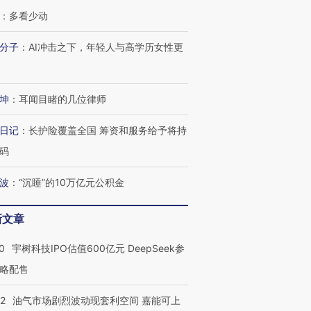
：
多看少动
分子
：
AI冲击之下，年轻人与高学历女性更
坤
：
耳闻目睹的几位律师
日记
：
长护险覆盖全国 筹资和服务给予将持
码
波
：
“沉睡”的10万亿元公积金
新文章
0
宇树科技IPO估值600亿元 DeepSeek参
略配售
22
油气市场剧烈波动现套利空间 嘉能可上