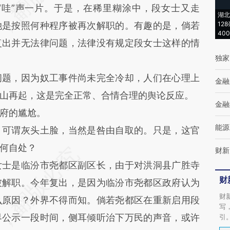
哇”声一片。于是，在稀里糊涂中，段女士又走
湖北
她是按照何种程序被再次解职的。有趣的是，倘若
12
40
复出并无法律问题，法律没有规定段女士这样的情
独家
题，因为奴工事件尚未完全冷却，人们在心理上
金融
山再起，这是完全正常、合情合理的舆论反应。
金融
府的尴尬。
能源
可谓灰头土脸，当然是咎由自取的。只是，这官
何自处？
财新
士是临汾市尧都区副区长，由于对洪洞县广胜寺
财
被解职。今年复出，是因为临汾市尧都区政府认为
财
么原因？外界不得而知。倘若尧都区在重新启用段
写
界公示一段时间，侧耳倾听治下万民的声音，或许
引