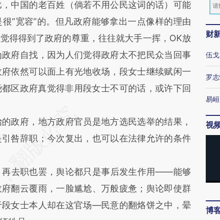
比，中国的老百姓（倘若不用公民这词的话）可能
很“宽容”的。但凡政府能够拿出一点像样的理由
财
觉得得到了政府的尊重，往往就大手一挥，OK放
为政府自找，因为人们觉得政府太不把民众当回事
伍戈
政府依然可以面上有光地收场，段女士继续赋闲一
罗志
尧都区政府真觉得非用段女士不可的话，或许下回
易峘
的政府，地方政府官员是地方选民选举的结果，
视
是引咎辞职；今次复出，也可以在法律允许的条件
再去职也罢，舆论都只是事后发生作用——能够
政府翻云覆雨，一脸尴尬、万般疲惫；舆论即使群
于段女士本人却在这官场—民意的翻烙饼之中，晕
博