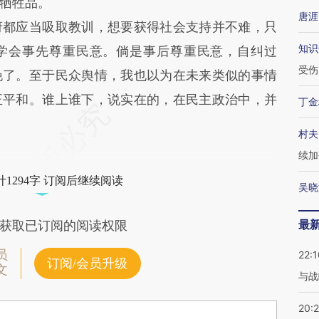
牺牲品。
唐涯
都应当吸取教训，想要获得社会支持并不难，只
知识
学会事先尊重民意。倘是事后尊重民意，自纠过
受伤
晚了。至于民众舆情，我也以为在未来类似的事情
正平和。谁上谁下，说实在的，在民主政治中，并
丁金
村夫
续加
1294字 订阅后继续阅读
吴晓
最
获取已订阅的阅读权限
员
22:1
订阅/会员升级
文
与战
20: