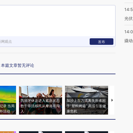
14:
光伏
14:
撬动
新网观点
发布
本篇文章暂无评论
西班牙休达进入紧急状态
加沙上百万流离失所者困
视线｜HYR
纪录 当局
数千非法移民从摩洛哥闯
于“塑料烤箱” 高温引发健
术：是什么
外活动
入
康危机
心“花钱找虐