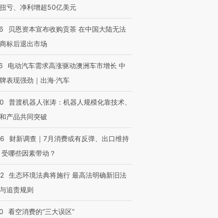
扭亏、净利增超50亿美元
6
贝恩资本宣布收购贡茶 在中国大陆无法
商标后退出市场
6
电动汽车需求高涨驱动澳洲车市增长 中
牌表现强劲｜出海·汽车
00
普渡机器人张涛：机器人规模化靠技术、
和产品共同突破
56
财新调查｜7月消费或有反弹、出口维持
 受哪些因素带动？
42
生态环境法典将施行 最高法明确新旧法
与追责规则
0
看空消费的“三大误区”