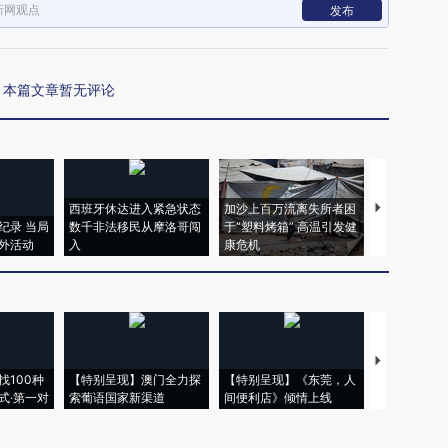
新网观点
发布
本篇文章暂无评论
西班牙休达进入紧急状态
加沙上百万流离失所者困
视线｜HYR
纪录 当局
数千非法移民从摩洛哥闯
于“塑料烤箱” 高温引发健
术：是什么
外活动
入
康危机
心“花钱找虐
【推广】走
找100种
【特别呈现】澳门全力探
【特别呈现】《东莞，人
会，让数智科
式·第一对
索葡语国家新渠道
间便利店》倾情上线
业