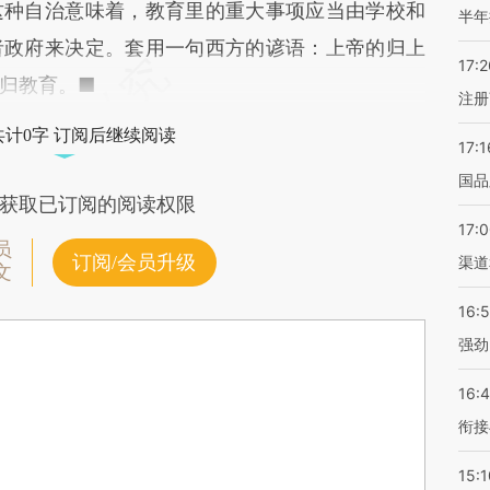
这种自治意味着，教育里的重大事项应当由学校和
半年
者政府来决定。套用一句西方的谚语：上帝的归上
17:2
归教育。■
注册
共计0字 订阅后继续阅读
17:1
国品
获取已订阅的阅读权限
17:
员
订阅/会员升级
渠道
文
16:
强劲
16:
衔接
15:1