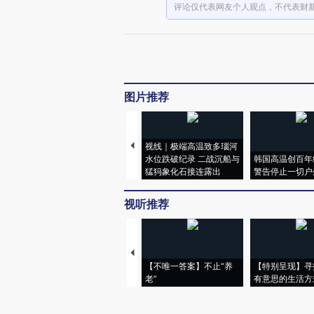
评论仅代表网友个人观点，不代表财
图片推荐
视线｜极端高温致多瑙河
水位跌破纪录 二战沉船与
韩国高温创百年
猛犸象化石接连露出
警告停止一切户
视听推荐
【不唯一答案】不止“养
【特别呈现】寻
老”
有意思的生活方