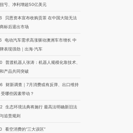
扭亏、净利增超50亿美元
6
贝恩资本宣布收购贡茶 在中国大陆无法
商标后退出市场
6
电动汽车需求高涨驱动澳洲车市增长 中
牌表现强劲｜出海·汽车
00
普渡机器人张涛：机器人规模化靠技术、
和产品共同突破
56
财新调查｜7月消费或有反弹、出口维持
 受哪些因素带动？
42
生态环境法典将施行 最高法明确新旧法
与追责规则
0
看空消费的“三大误区”