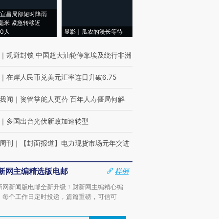
宜昌局部短时降雨
8毫米 紧急转移近
00人
显影｜瓜农的漫长等待
｜
规避封锁 中国超大油轮停靠埃及绕行非洲
｜
在岸人民币兑美元汇率连日升破6.75
我闻
｜
资管掌舵人更替 百年人寿僵局何解
｜
多国出台光伏新政加速转型
周刊
｜
【封面报道】电力现货市场元年突进
新网主编精选版电邮
样例
新网新闻版电邮全新升级！财新网主编精心编
，每个工作日定时投递，篇篇重磅，可信可
。