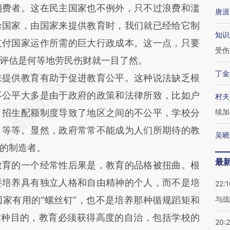
消费者。这在民主国家也不例外，只不过浪费和滥
唐涯
给国家，由国家来提供教育时，我们就已经给它制
知识
支付国家运作所需的巨大行政成本。这一点，只要
受伤
评估是何等地劳民伤财就一目了然。
丁金
来提供教育有助于促进教育公平。这种说法缺乏根
不公平大多是由于政府的政策和法律所致，比如户
村夫
，招生配额制度导致了地区之间的不公平，学校分
续加
，等等。显然，政府常常不能成为人们所期待的教
吴晓
的制造者。
最
教育的一个经常性后果是，教育的品格被扭曲。根
要培养具有独立人格和自由精神的个人，而不是培
22:1
家有用的“螺丝钉”，也不是培养那种循规蹈矩和
与战
这种目的，教育必须获得高度的自治，包括学校的
20: