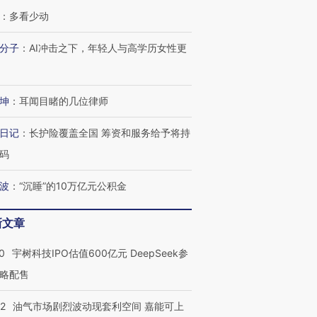
：
多看少动
分子
：
AI冲击之下，年轻人与高学历女性更
坤
：
耳闻目睹的几位律师
日记
：
长护险覆盖全国 筹资和服务给予将持
码
波
：
“沉睡”的10万亿元公积金
新文章
0
宇树科技IPO估值600亿元 DeepSeek参
略配售
22
油气市场剧烈波动现套利空间 嘉能可上