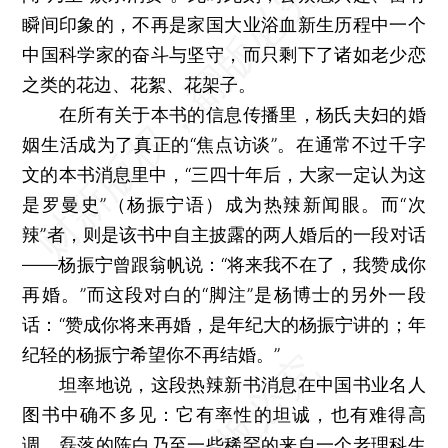
瞬间印象的，不再是家国大业浴血新生历程中一个
中国科学家的奋斗与坚守，而只剩下了诸如老少恋
之类的花边、花絮、花架子。
在所有关于本书的信息传播里，杨氏夫妇的婚
姻生活成为了真正的“焦点访谈”。在通常不过千字
文的本书消息里中，“三四十年后，大家一定认为这
是罗曼史”（杨振宁语）成为热辣新闻眼。而“次
辣”者，则是该书中自主披露的两人婚后的一段对话
——杨振宁曾跟翁帆说：“将来我不在了，我赞成你
再婚。”而这段对白的“脚注”是杨博士的另外一段
话：“赞成你将来再婚，是年纪大的杨振宁讲的；年
纪轻的杨振宁希望你不再结婚。”
坦率地说，这段热辣新书消息在中国书业名人
图书中确不多见：它有率性的坦诚，也有难得高
调、磊落的陈白乃至一些稀罕的来自一个老理科生