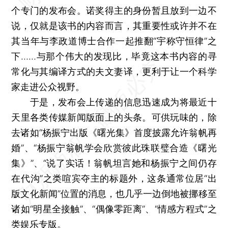
个专门的发布会。诺奖得主的身份暂且放到一边不
说，仅就是该书的内容而言，其重要性或许并不在
其当年与李政道博士合作一起推翻“宇称守恒律”之
下……与那个伟大的发现比，毕竟这本书内容的寻
常化与其编译方式的夫文妻译，更利于让一个科学
家走进公众视野。
于是，发布会上传递的信息迅速成为将最近十
天里各类传媒新闻版面上的头条。可供玩味的，除
去诸如“杨振宁出版《曙光集》首度披露允许翁帆再
婚”、“杨振宁翁帆学会欣赏彼此珠联璧合造《曙光
集》”、“说了实话！翁帆坦言她和杨振宁之间仍存
在代沟”之类喧宾夺主的标题外，这条通常位居“出
版文化新闻”位置的消息，也几乎一边倒地被挪移至
诸如“明星全接触”、“偶像零距离”、“情感方程式”之
类娱乐专版。